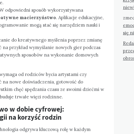
e.
niew
 W odpowiedni sposób wykorzystywana
eatywne macierzyństwo
. Aplikacje edukacyjne,
zmec
ogramowanie mogą stać się narzędziem nauki i
emoc
się n
canie do kreatywnego myślenia poprzez zmianę
Reda
ć na przykład wymyślanie nowych gier podczas
przec
rnatywnych sposobów na wykonanie domowych
obro
wymaga od rodziców bycia artystami czy
ć na nowe doświadczenia, gotowość do
stkim chęć spędzania czasu ze swoimi dziećmi w
 buduje trwałe więzi rodzinne.
wo w dobie cyfrowej:
ii na korzyść rodzin
chnologia odgrywa kluczową rolę w każdym