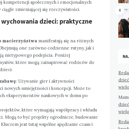
j kompetencji społecznych i emocjonalnych
 ciągle zmieniającej się rzeczywistości.
4
 wychowania dzieci: praktyczne
o macierzyństwa
manifestują się na różnych
Obejmują one zarówno codzienne rutyny, jak i
ją nietypowego podejścia. Poniżej
NA
omysłów, które mogą zainspirować rodziców do
zieci:
Reda
dzieć
 zabawę
: Używanie gier i aktywności
wiel
i nowych umiejętności i koncepcji. Może to
tych eksperymentów naukowych w domu po
Mam
dzieć
a projektów, które wymagają współpracy i wkładu
wiel
eci. Mogą to być projekty ogrodnicze, budowanie
Reda
Kluczem jest tutaj wspólne spędzanie czasu i
krzyk