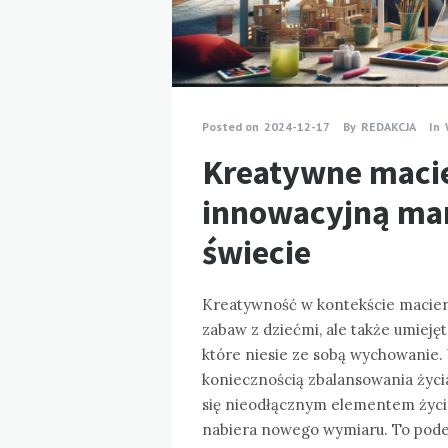
Posted on
2024-12-17
By
REDAKCJA
In
Kreatywne macie
innowacyjną m
świecie
Kreatywność w kontekście macierz
zabaw z dziećmi, ale także umiej
które niesie ze sobą wychowanie. 
koniecznością zbalansowania życi
się nieodłącznym elementem życi
nabiera nowego wymiaru. To podej