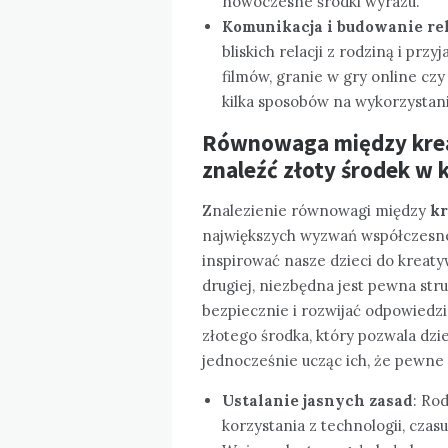
nowoczesne środki wyrazu.
Komunikacja i budowanie rel
bliskich relacji z rodziną i prz
filmów, granie w gry online cz
kilka sposobów na wykorzystani
Równowaga między kreat
znaleźć złoty środek w
Znalezienie równowagi między
kr
największych wyzwań współczes
inspirować nasze dzieci do kreaty
drugiej, niezbędna jest pewna stru
bezpiecznie i rozwijać odpowiedzi
złotego środka, który pozwala dz
jednocześnie ucząc ich, że pewne
Ustalanie jasnych zasad
: Ro
korzystania z technologii, cza