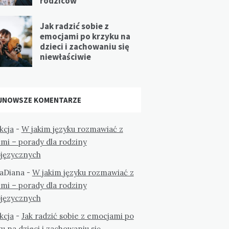
rodziców
Jak radzić sobie z
emocjami po krzyku na
dzieci i zachowaniu się
niewłaściwie
JNOWSZE KOMENTARZE
kcja
-
W jakim języku rozmawiać z
mi – porady dla rodziny
ojęzycznych
aDiana
-
W jakim języku rozmawiać z
mi – porady dla rodziny
ojęzycznych
kcja
-
Jak radzić sobie z emocjami po
u na dzieci i zachowaniu się