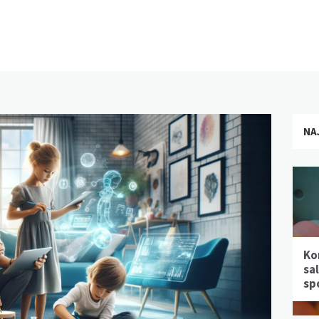
NA
Ko
sa
sp