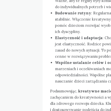
Ważne, aby te reguły były kon
do indywidualnych potrzeb i wi
Budowanie rutyny
: Regularn
stabilnie. Włączenie kreatywn
pomóc dzieciom rozwijać wyobr
ich dyscypliny.
Elastyczność i adaptacja
: Ch
jest elastyczność. Rodzice pow
zasad do nowych sytuacji. To po
cenne w rozwiązywaniu probl
Wspólne ustalanie celów i 
marzeniach i oczekiwaniach m
odpowiedzialności. Wspólne pla
nauczanie dzieci zarządzania c
Podsumowując,
kreatywne maci
zachęcaniem do kreatywności a wp
dla zdrowego rozwoju dziecka. Kl
i dostosowywanie podejścia do in