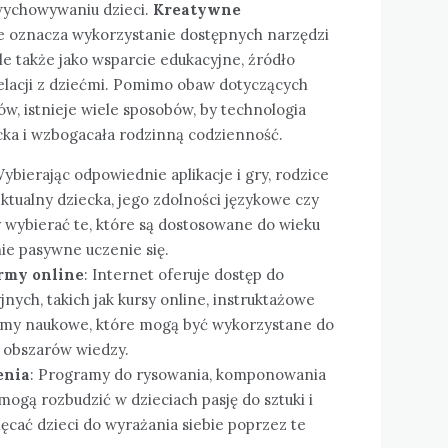
wychowywaniu dzieci.
Kreatywne
e oznacza wykorzystanie dostępnych narzędzi
le także jako wsparcie edukacyjne, źródło
relacji z dziećmi. Pomimo obaw dotyczących
w, istnieje wiele sposobów, by technologia
ka i wzbogacała rodzinną codzienność.
Wybierając odpowiednie aplikacje i gry, rodzice
tualny dziecka, jego zdolności językowe czy
 wybierać te, które są dostosowane do wieku
nie pasywne uczenie się.
ormy online
: Internet oferuje dostęp do
nych, takich jak kursy online, instruktażowe
rmy naukowe, które mogą być wykorzystane do
obszarów wiedzy.
enia
: Programy do rysowania, komponowania
ogą rozbudzić w dzieciach pasję do sztuki i
ęcać dzieci do wyrażania siebie poprzez te