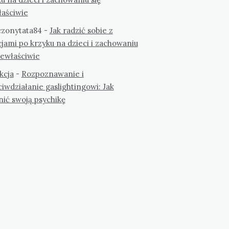
łaściwie
zonytata84
-
Jak radzić sobie z
jami po krzyku na dzieci i zachowaniu
iewłaściwie
kcja
-
Rozpoznawanie i
iwdziałanie gaslightingowi: Jak
nić swoją psychikę