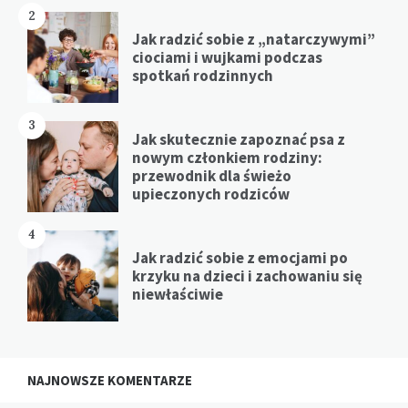
2
Jak radzić sobie z „natarczywymi”
ciociami i wujkami podczas
spotkań rodzinnych
3
Jak skutecznie zapoznać psa z
nowym członkiem rodziny:
przewodnik dla świeżo
upieczonych rodziców
4
Jak radzić sobie z emocjami po
krzyku na dzieci i zachowaniu się
niewłaściwie
NAJNOWSZE KOMENTARZE