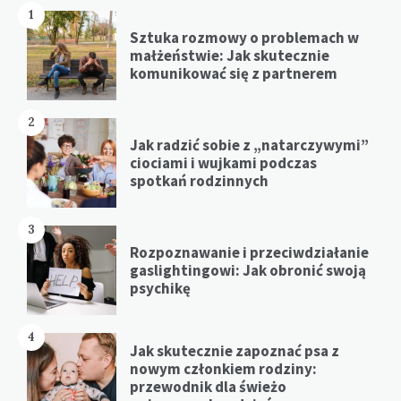
1
Sztuka rozmowy o problemach w
małżeństwie: Jak skutecznie
komunikować się z partnerem
2
Jak radzić sobie z „natarczywymi”
ciociami i wujkami podczas
spotkań rodzinnych
3
Rozpoznawanie i przeciwdziałanie
gaslightingowi: Jak obronić swoją
psychikę
4
Jak skutecznie zapoznać psa z
nowym członkiem rodziny:
przewodnik dla świeżo