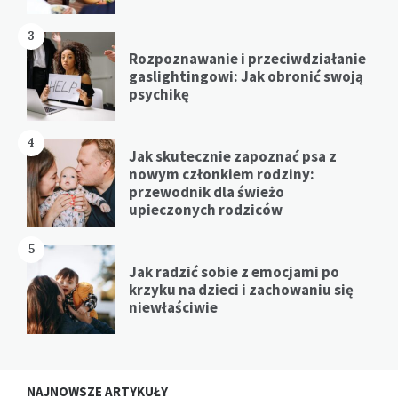
3
Rozpoznawanie i przeciwdziałanie
gaslightingowi: Jak obronić swoją
psychikę
4
Jak skutecznie zapoznać psa z
nowym członkiem rodziny:
przewodnik dla świeżo
upieczonych rodziców
5
Jak radzić sobie z emocjami po
krzyku na dzieci i zachowaniu się
niewłaściwie
NAJNOWSZE ARTYKUŁY