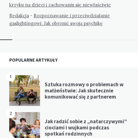
krzyku na dzieci i zachowaniu się niewłaściwie
Redakcja
-
Rozpoznawanie i przeciwdziałanie
gaslightingowi: Jak obronić swoją psychikę
Widgets
POPULARNE ARTYKUŁY
1
Sztuka rozmowy o problemach w
małżeństwie: Jak skutecznie
komunikować się z partnerem
2
Jak radzić sobie z „natarczywymi”
ciociami i wujkami podczas
spotkań rodzinnych