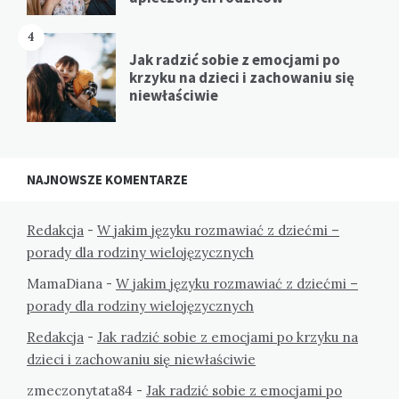
4
Jak radzić sobie z emocjami po
krzyku na dzieci i zachowaniu się
niewłaściwie
NAJNOWSZE KOMENTARZE
Redakcja
-
W jakim języku rozmawiać z dziećmi –
porady dla rodziny wielojęzycznych
MamaDiana
-
W jakim języku rozmawiać z dziećmi –
porady dla rodziny wielojęzycznych
Redakcja
-
Jak radzić sobie z emocjami po krzyku na
dzieci i zachowaniu się niewłaściwie
zmeczonytata84
-
Jak radzić sobie z emocjami po