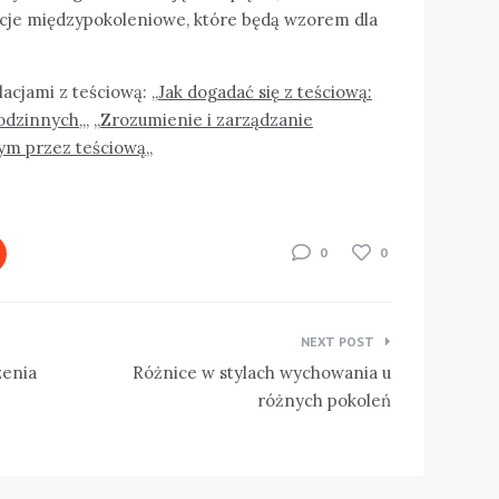
acje międzypokoleniowe, które będą wzorem dla
acjami z teściową: „
Jak dogadać się z teściową:
rodzinnych
„, „
Zrozumienie i zarządzanie
m przez teściową
„
0
0
NEXT POST
zenia
Różnice w stylach wychowania u
różnych pokoleń