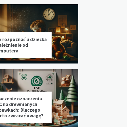
k rozpoznać u dziecka
ależnienie od
mputera
aczenie oznaczenia
C na drewnianych
bawkach: Dlaczego
rto zwracać uwagę?