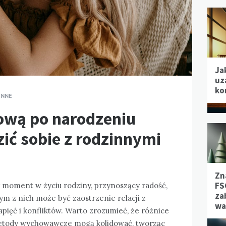
Ja
uz
ko
INNE
iową po narodzeniu
zić sobie z rodzinnymi
Zn
FS
 moment w życiu rodziny, przynoszący radość,
za
m z nich może być zaostrzenie relacji z
wa
apięć i konfliktów. Warto zrozumieć, że różnice
metody wychowawcze mogą kolidować, tworząc