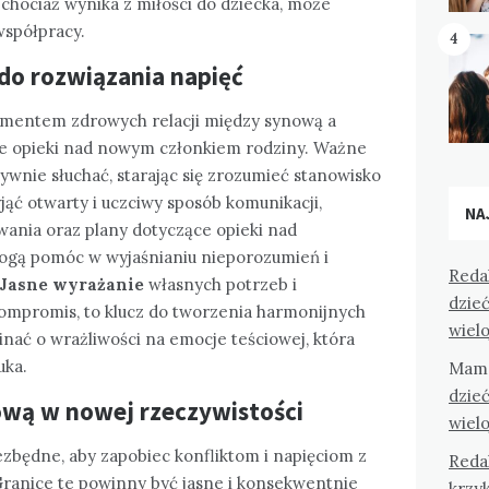
 chociaż wynika z miłości do dziecka, może
współpracy.
4
do rozwiązania napięć
amentem zdrowych relacji między synową a
ie opieki nad nowym członkiem rodziny. Ważne
ktywnie słuchać, starając się zrozumieć stanowisko
yjąć otwarty i uczciwy sposób komunikacji,
NA
wania oraz plany dotyczące opieki nad
gą pomóc w wyjaśnianiu nieporozumień i
Reda
Jasne wyrażanie
własnych potrzeb i
dzieć
kompromis, to klucz do tworzenia harmonijnych
wiel
nać o wrażliwości na emocje teściowej, która
uka.
Mam
dzieć
iową w nowej rzeczywistości
wiel
ezbędne, aby zapobiec konfliktom i napięciom z
Reda
Granice te powinny być jasne i konsekwentnie
krzyk