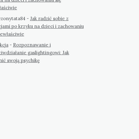
łaściwie
zonytata84
-
Jak radzić sobie z
jami po krzyku na dzieci i zachowaniu
iewłaściwie
kcja
-
Rozpoznawanie i
iwdziałanie gaslightingowi: Jak
nić swoją psychikę