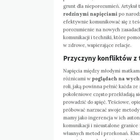
grunt dla nieporozumień. Artykuł 
rodzinymi napięciami
po narodz
efektywnie komunikować się z teś
porozumienie na nowych zasadach
komunikacji i techniki, które pomog
w zdrowe, wspierające relacje.
Przyczyny konfliktów z 
Napięcia między młodymi matkam
różnicami w
poglądach na wyc
roli, jaką powinna pełnić każda ze
pokoleniowe często przekładają s
prowadzić do spięć. Teściowe, opi
próbować narzucać swoje metody
mamy jako ingerencja w ich auton
komunikacji i nieustalone granic
własnych metod i przekonań. Klu