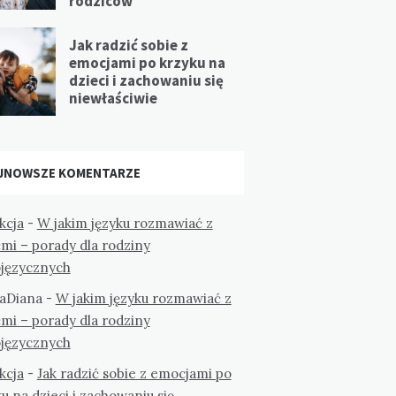
rodziców
Jak radzić sobie z
emocjami po krzyku na
dzieci i zachowaniu się
niewłaściwie
JNOWSZE KOMENTARZE
kcja
-
W jakim języku rozmawiać z
mi – porady dla rodziny
ojęzycznych
aDiana
-
W jakim języku rozmawiać z
mi – porady dla rodziny
ojęzycznych
kcja
-
Jak radzić sobie z emocjami po
u na dzieci i zachowaniu się