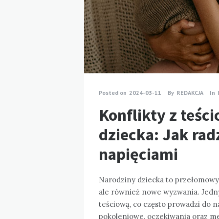
Posted on
2024-03-11
By
REDAKCJA
In
Konflikty z teśc
dziecka: Jak rad
napięciami
Narodziny dziecka to przełomowy
ale również nowe wyzwania. Jedny
teściową, co często prowadzi do n
pokoleniowe, oczekiwania oraz 