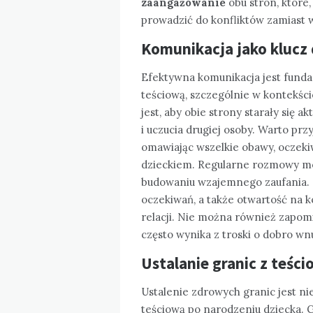
zaangażowanie
obu stron, które,
prowadzić do konfliktów zamiast 
Komunikacja jako klucz 
Efektywna komunikacja jest fund
teściową, szczególnie w kontekśc
jest, aby obie strony starały się a
i uczucia drugiej osoby. Warto prz
omawiając wszelkie obawy, oczeki
dzieckiem. Regularne rozmowy mo
budowaniu wzajemnego zaufania.
oczekiwań, a także otwartość na 
relacji. Nie można również zapomi
często wynika z troski o dobro wn
Ustalanie granic z teśc
Ustalenie zdrowych granic jest ni
teściową po narodzeniu dziecka. 