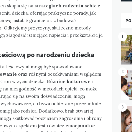
ten skupia się na
strategiach radzenia sobie z
eniu dziecka, oferując praktyczne porady, jak
PO
ciową, ustalać granice oraz budować
. Odkryjemy przyczyny, skuteczne metody
ą złagodzić istniejące napięcia i przekształcić je
1
teściową po narodzeniu dziecka
i a teściowymi mogą być spowodowane
2
howanie
oraz różnymi oczekiwaniami względem
 stron w życiu dziecka.
Różnice kulturowe
i
ię na niezgodność w metodach opieki, co może
erając się na swoim doświadczeniu, mogą
 wychowawcze, co bywa odbierane przez młode
3
omię jako rodzica. Dodatkowo, brak otwartej
e mogą skutkować poczuciem zagrożenia i obrony
czowym aspektem jest również
emocjonalne