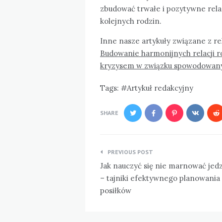
zbudować trwałe i pozytywne rel
kolejnych rodzin.
Inne nasze artykuły związane z rel
Budowanie harmonijnych relacji 
kryzysem w związku spowodowany
Tags:
Artykuł redakcyjny
SHARE
Nawigacja
PREVIOUS POST
wpisu
Jak nauczyć się nie marnować jed
– tajniki efektywnego planowania
posiłków