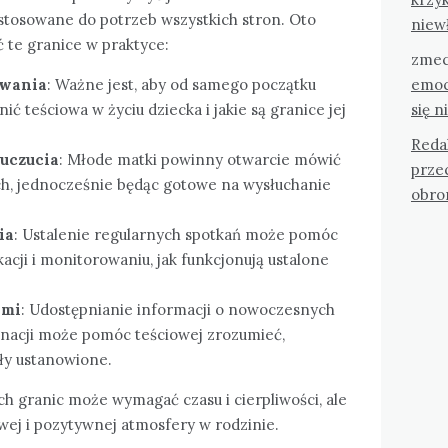
stosowane do potrzeb wszystkich stron. Oto
niew
ić te granice w praktyce:
zmec
emoc
kiwania
: Ważne jest, aby od samego początku
się n
nić teściowa w życiu dziecka i jakie są granice jej
Reda
 uczucia
: Młode matki powinny otwarcie mówić
przec
ch, jednocześnie będąc gotowe na wysłuchanie
obro
ia
: Ustalenie regularnych spotkań może pomóc
acji i monitorowaniu, jak funkcjonują ustalone
ami
: Udostępnianie informacji o nowoczesnych
nacji może pomóc teściowej zrozumieć,
ły ustanowione.
h granic może wymagać czasu i cierpliwości, ale
wej i pozytywnej atmosfery w rodzinie.