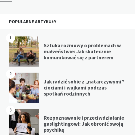
Widgets
POPULARNE ARTYKUŁY
1
Sztuka rozmowy o problemach w
małżeństwie: Jak skutecznie
komunikować się z partnerem
2
Jak radzić sobie z „natarczywymi”
ciociami i wujkami podczas
spotkań rodzinnych
3
Rozpoznawanie i przeciwdziałanie
gaslightingowi: Jak obronić swoją
psychikę