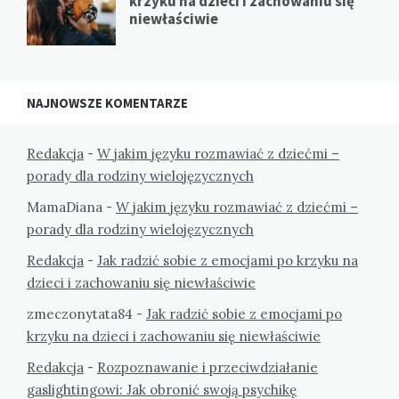
krzyku na dzieci i zachowaniu się
niewłaściwie
NAJNOWSZE KOMENTARZE
Redakcja
-
W jakim języku rozmawiać z dziećmi –
porady dla rodziny wielojęzycznych
MamaDiana
-
W jakim języku rozmawiać z dziećmi –
porady dla rodziny wielojęzycznych
Redakcja
-
Jak radzić sobie z emocjami po krzyku na
dzieci i zachowaniu się niewłaściwie
zmeczonytata84
-
Jak radzić sobie z emocjami po
krzyku na dzieci i zachowaniu się niewłaściwie
Redakcja
-
Rozpoznawanie i przeciwdziałanie
gaslightingowi: Jak obronić swoją psychikę