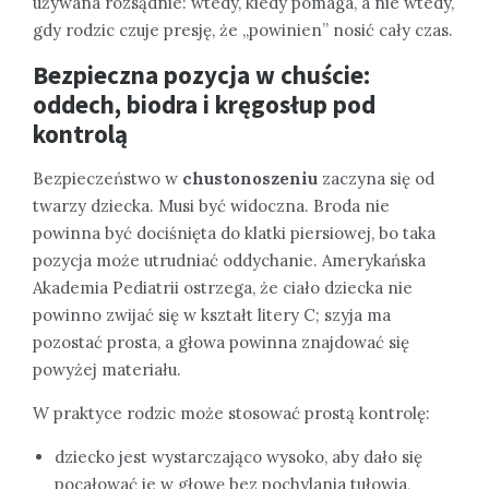
używana rozsądnie: wtedy, kiedy pomaga, a nie wtedy,
gdy rodzic czuje presję, że „powinien” nosić cały czas.
Bezpieczna pozycja w chuście:
oddech, biodra i kręgosłup pod
kontrolą
Bezpieczeństwo w
chustonoszeniu
zaczyna się od
twarzy dziecka. Musi być widoczna. Broda nie
powinna być dociśnięta do klatki piersiowej, bo taka
pozycja może utrudniać oddychanie. Amerykańska
Akademia Pediatrii ostrzega, że ciało dziecka nie
powinno zwijać się w kształt litery C; szyja ma
pozostać prosta, a głowa powinna znajdować się
powyżej materiału.
W praktyce rodzic może stosować prostą kontrolę:
dziecko jest wystarczająco wysoko, aby dało się
pocałować je w głowę bez pochylania tułowia,