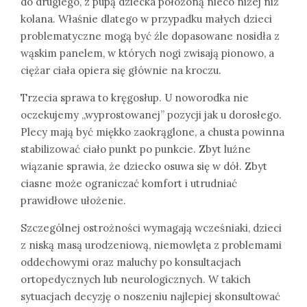
do drugiego, z pupą dziecka położoną nieco niżej niż
kolana. Właśnie dlatego w przypadku małych dzieci
problematyczne mogą być źle dopasowane nosidła z
wąskim panelem, w których nogi zwisają pionowo, a
ciężar ciała opiera się głównie na kroczu.
Trzecia sprawa to kręgosłup. U noworodka nie
oczekujemy „wyprostowanej” pozycji jak u dorosłego.
Plecy mają być miękko zaokrąglone, a chusta powinna
stabilizować ciało punkt po punkcie. Zbyt luźne
wiązanie sprawia, że dziecko osuwa się w dół. Zbyt
ciasne może ograniczać komfort i utrudniać
prawidłowe ułożenie.
Szczególnej ostrożności wymagają wcześniaki, dzieci
z niską masą urodzeniową, niemowlęta z problemami
oddechowymi oraz maluchy po konsultacjach
ortopedycznych lub neurologicznych. W takich
sytuacjach decyzję o noszeniu najlepiej skonsultować