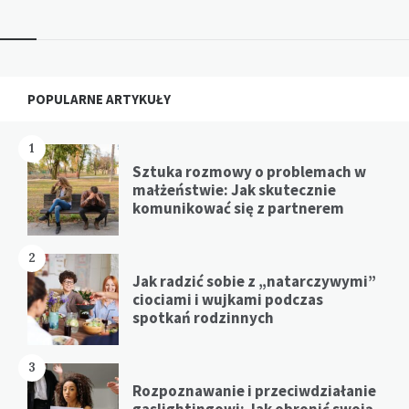
Widgets
POPULARNE ARTYKUŁY
1
Sztuka rozmowy o problemach w
małżeństwie: Jak skutecznie
komunikować się z partnerem
2
Jak radzić sobie z „natarczywymi”
ciociami i wujkami podczas
spotkań rodzinnych
3
Rozpoznawanie i przeciwdziałanie
gaslightingowi: Jak obronić swoją