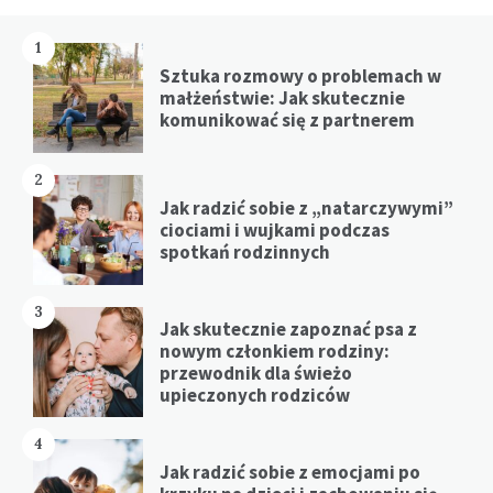
1
Sztuka rozmowy o problemach w
małżeństwie: Jak skutecznie
komunikować się z partnerem
2
Jak radzić sobie z „natarczywymi”
ciociami i wujkami podczas
spotkań rodzinnych
3
Jak skutecznie zapoznać psa z
nowym członkiem rodziny:
przewodnik dla świeżo
upieczonych rodziców
4
Jak radzić sobie z emocjami po