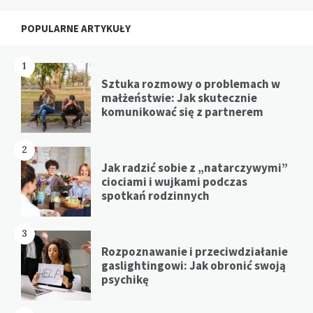
Widgets
POPULARNE ARTYKUŁY
1
Sztuka rozmowy o problemach w
małżeństwie: Jak skutecznie
komunikować się z partnerem
2
Jak radzić sobie z „natarczywymi”
ciociami i wujkami podczas
spotkań rodzinnych
3
Rozpoznawanie i przeciwdziałanie
gaslightingowi: Jak obronić swoją
psychikę