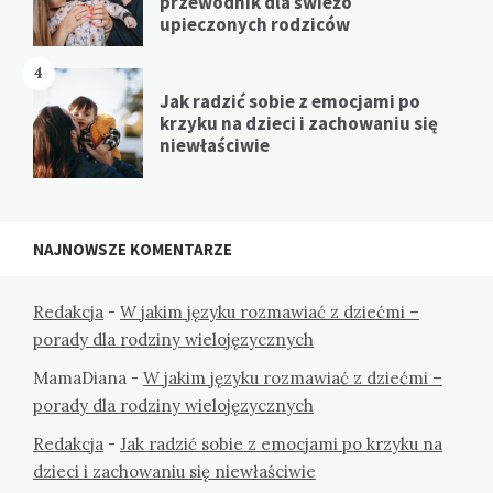
przewodnik dla świeżo
upieczonych rodziców
4
Jak radzić sobie z emocjami po
krzyku na dzieci i zachowaniu się
niewłaściwie
NAJNOWSZE KOMENTARZE
Redakcja
-
W jakim języku rozmawiać z dziećmi –
porady dla rodziny wielojęzycznych
MamaDiana
-
W jakim języku rozmawiać z dziećmi –
porady dla rodziny wielojęzycznych
Redakcja
-
Jak radzić sobie z emocjami po krzyku na
dzieci i zachowaniu się niewłaściwie