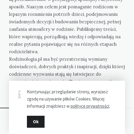
sposób. Naszym celem jest pomaganie rodzicom w
lepszym rozumieniu potrzeb dzieci, podejmowaniu
świadomych decyzji i budowaniu bezpiecznej, pełnej
zaufania atmosfery w rodzinie. Publikujemy treści,
które wspierają, porządkują wiedzę i odpowiadają na
realne pytania pojawiające się na różnych etapach
rodzicielstwa.
Rodzinologia.pl ma być przestrzenią wymiany
doświadczeń, dobrych praktyk i inspiracji, dzięki której
codzienne wyzwania stają się łatwiejsze do
zrozumienia i przeżywania. Stawiamy na empatię,
konkret i bliskość spraw ważnych dla każdego domu.
Kontynuując przeglądanie strony, wyrażasz
Bez oceniania, z troską i uwagą.
zgodę na używanie plików Cookies. Więcej
informacji znajdziesz w
polityce prywatności
.
Ok
Dziękujemy za wizytę - Rodzinologia.pl © 2023