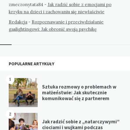
zmeczonytata84
-
Jak radzić sobie z emocjami po
krzyku na dzieci i zachowaniu się niewłaściwie
Redakcja
-
Rozpoznawanie i przeciwdziałanie
gaslightingowi: Jak obronić swoją psychikę
Widgets
POPULARNE ARTYKUŁY
1
Sztuka rozmowy o problemach w
małżeństwie: Jak skutecznie
komunikować się z partnerem
2
Jak radzić sobie z „natarczywymi”
ciociami i wujkami podczas