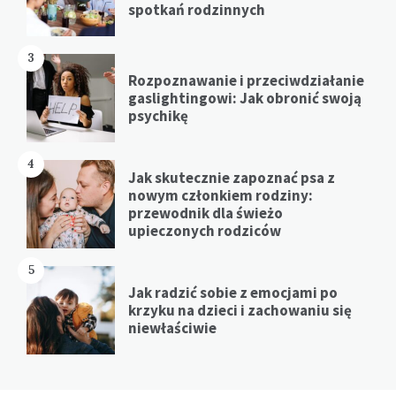
spotkań rodzinnych
3
Rozpoznawanie i przeciwdziałanie
gaslightingowi: Jak obronić swoją
psychikę
4
Jak skutecznie zapoznać psa z
nowym członkiem rodziny:
przewodnik dla świeżo
upieczonych rodziców
5
Jak radzić sobie z emocjami po
krzyku na dzieci i zachowaniu się
niewłaściwie