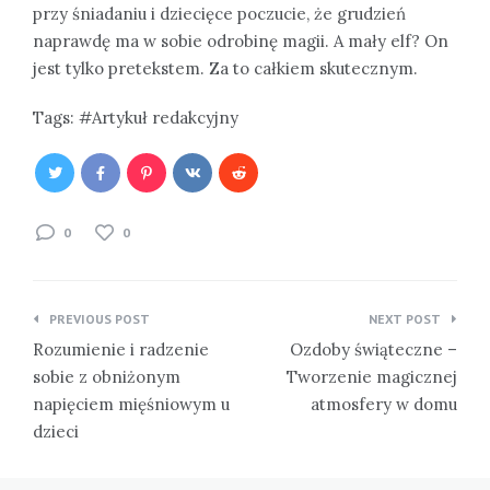
przy śniadaniu i dziecięce poczucie, że grudzień
naprawdę ma w sobie odrobinę magii. A mały elf? On
jest tylko pretekstem. Za to całkiem skutecznym.
Tags:
Artykuł redakcyjny
0
0
Nawigacja
PREVIOUS POST
NEXT POST
wpisu
Rozumienie i radzenie
Ozdoby świąteczne –
sobie z obniżonym
Tworzenie magicznej
napięciem mięśniowym u
atmosfery w domu
dzieci