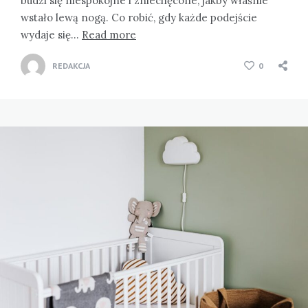
budzi się niespokojne i zniechęcone, jakby właśnie
wstało lewą nogą. Co robić, gdy każde podejście
wydaje się…
Read more
REDAKCJA
0