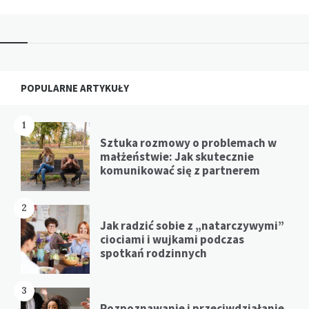
Widgets
POPULARNE ARTYKUŁY
1
Sztuka rozmowy o problemach w
małżeństwie: Jak skutecznie
komunikować się z partnerem
2
Jak radzić sobie z „natarczywymi”
ciociami i wujkami podczas
spotkań rodzinnych
3
Rozpoznawanie i przeciwdziałanie