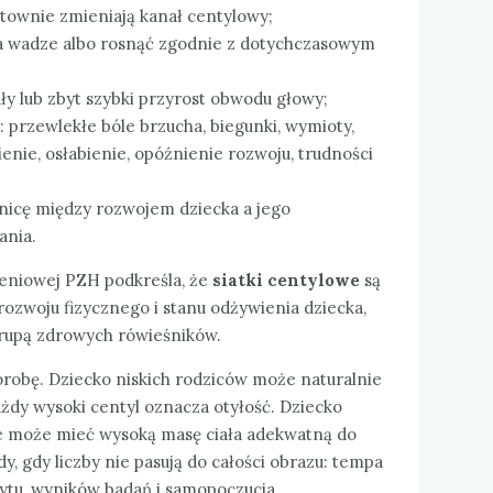
łtownie zmieniają kanał centylowy;
na wadze albo rosnąć zgodnie z dotychczasowym
y lub zbyt szybki przyrost obwodu głowy;
: przewlekłe bóle brzucha, biegunki, wymioty,
enie, osłabienie, opóźnienie rozwoju, trudności
nicę między rozwojem dziecka a jego
ania.
eniowej PZH podkreśla, że
siatki centylowe
są
ozwoju fizycznego i stanu odżywienia dziecka,
grupą zdrowych rówieśników.
orobę. Dziecko niskich rodziców może naturalnie
żdy wysoki centyl oznacza otyłość. Dziecko
ne może mieć wysoką masę ciała adekwatną do
y, gdy liczby nie pasują do całości obrazu: tempa
tytu, wyników badań i samopoczucia.