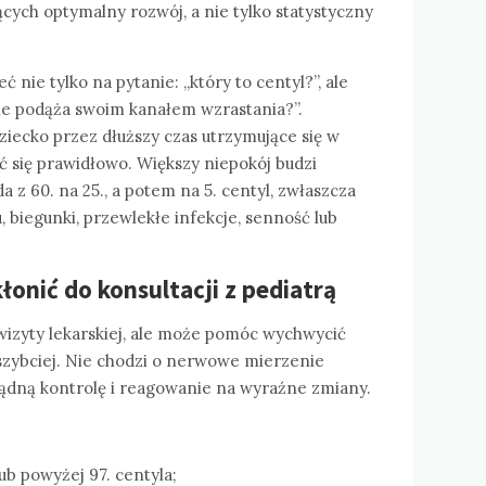
cych optymalny rozwój, a nie tylko statystyczny
 nie tylko na pytanie: „który to centyl?”, ale
ie podąża swoim kanałem wzrastania?”.
Dziecko przez dłuższy czas utrzymujące się w
ać się prawidłowo. Większy niepokój budzi
da z 60. na 25., a potem na 5. centyl, zwłaszcza
, biegunki, przewlekłe infekcje, senność lub
łonić do konsultacji z pediatrą
wizyty lekarskiej, ale może pomóc wychwycić
zybciej. Nie chodzi o nerwowe mierzenie
zsądną kontrolę i reagowanie na wyraźne zmiany.
lub powyżej 97. centyla;