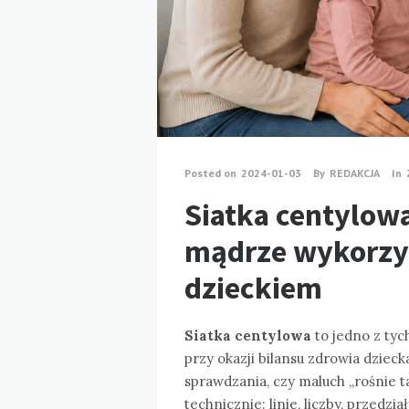
Posted on
2024-01-03
By
REDAKCJA
In
Siatka centylowa
mądrze wykorzys
dzieckiem
Siatka centylowa
to jedno z tyc
przy okazji bilansu zdrowia dziec
sprawdzania, czy maluch „rośnie ta
technicznie: linie, liczby, przedz