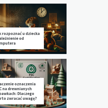
k rozpoznać u dziecka
ależnienie od
mputera
aczenie oznaczenia
C na drewnianych
bawkach: Dlaczego
rto zwracać uwagę?