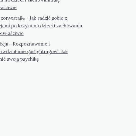
łaściwie
zonytata84
-
Jak radzić sobie z
jami po krzyku na dzieci i zachowaniu
iewłaściwie
kcja
-
Rozpoznawanie i
iwdziałanie gaslightingowi: Jak
nić swoją psychikę