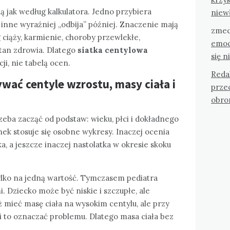
ą jak według kalkulatora. Jedno przybiera
niew
 inne wyraźniej „odbija” później. Znaczenie mają
zmec
ciąży, karmienie, choroby przewlekłe,
emoc
stan zdrowia. Dlatego
siatka centylowa
się n
i, nie tabelą ocen.
Reda
ać centyle wzrostu, masy ciała i
przec
obro
rzeba zacząć od podstaw: wieku, płci i dokładnego
ek stosuje się osobne wykresy. Inaczej ocenia
a, a jeszcze inaczej nastolatka w okresie skoku
tylko na jedną wartość. Tymczasem pediatra
. Dziecko może być niskie i szczupłe, ale
ż mieć masę ciała na wysokim centylu, ale przy
 to oznaczać problemu. Dlatego masa ciała bez