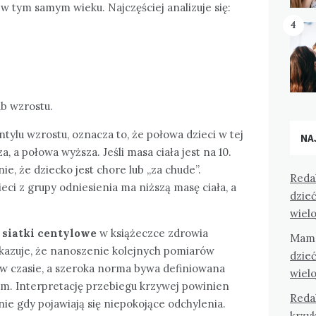
i w tym samym wieku. Najczęściej analizuje się:
4
ub wzrostu.
entylu wzrostu, oznacza to, że połowa dzieci w tej
NA
a, a połowa wyższa. Jeśli masa ciała jest na 10.
ie, że dziecko jest chore lub „za chude”.
Reda
eci z grupy odniesienia ma niższą masę ciała, a
dzieć
wiel
ą
siatki centylowe
w książeczce zdrowia
Mam
kazuje, że nanoszenie kolejnych pomiarów
dzieć
w czasie, a szeroka norma bywa definiowana
wiel
lem. Interpretację przebiegu krzywej powinien
Reda
nie gdy pojawiają się niepokojące odchylenia.
krzyk