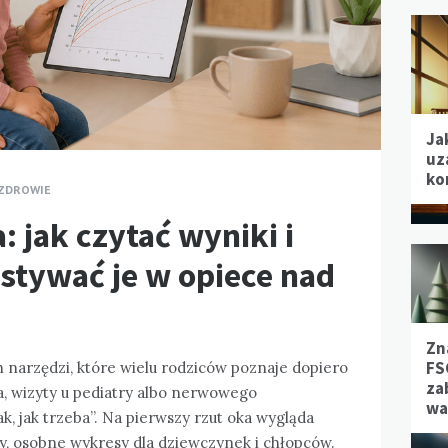
Ja
uz
ko
ZDROWIE
: jak czytać wyniki i
tywać je w opiece nad
Zn
FS
h narzędzi, które wielu rodziców poznaje dopiero
za
ka, wizyty u pediatry albo nerwowego
wa
k, jak trzeba”. Na pierwszy rzut oka wygląda
iały, osobne wykresy dla dziewczynek i chłopców.