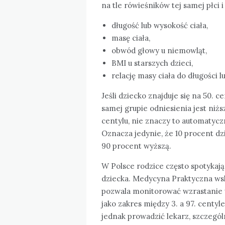
na tle rówieśników tej samej płci 
długość lub wysokość ciała,
masę ciała,
obwód głowy u niemowląt,
BMI u starszych dzieci,
relację masy ciała do długości l
Jeśli dziecko znajduje się na 50. c
samej grupie odniesienia jest niższ
centylu, nie znaczy to automatyczn
Oznacza jedynie, że 10 procent dzi
90 procent wyższą.
W Polsce rodzice często spotykaj
dziecka. Medycyna Praktyczna ws
pozwala monitorować wzrastanie 
jako zakres między 3. a 97. centy
jednak prowadzić lekarz, szczegól