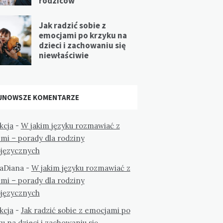
rodziców
Jak radzić sobie z
emocjami po krzyku na
dzieci i zachowaniu się
niewłaściwie
JNOWSZE KOMENTARZE
kcja
-
W jakim języku rozmawiać z
mi – porady dla rodziny
ojęzycznych
aDiana
-
W jakim języku rozmawiać z
mi – porady dla rodziny
ojęzycznych
kcja
-
Jak radzić sobie z emocjami po
u na dzieci i zachowaniu się