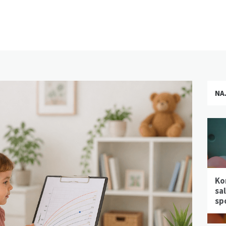
NA
Ko
sa
sp