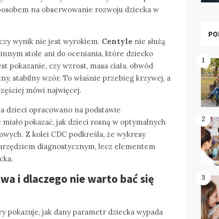
sposobem na obserwowanie rozwoju dziecka w
PO
czy wynik nie jest wyrokiem.
Centyle
nie służą
nnym stole ani do oceniania, które dziecko
1
jest pokazanie, czy wzrost, masa ciała, obwód
zny, stabilny wzór. To właśnie przebieg krzywej, a
częściej mówi najwięcej.
a dzieci opracowano na podstawie
2
miało pokazać, jak dzieci rosną w optymalnych
wych. Z kolei CDC podkreśla, że wykresy
narzędziem diagnostycznym, lecz elementem
cka.
wa i dlaczego nie warto bać się
3
ry pokazuje, jak dany parametr dziecka wypada