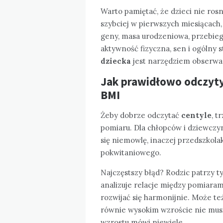
Warto pamiętać, że dzieci nie rosn
szybciej w pierwszych miesiącach,
geny, masa urodzeniowa, przebieg 
aktywność fizyczna, sen i ogólny 
dziecka
jest narzędziem obserwacj
Jak prawidłowo odczytyw
BMI
Żeby dobrze odczytać
centyle
, t
pomiaru. Dla chłopców i dziewczyn
się niemowlę, inaczej przedszkolak
pokwitaniowego.
Najczęstszy błąd? Rodzic patrzy 
analizuje relacje między pomiarami
rozwijać się harmonijnie. Może te
równie wysokim wzroście nie musi
wzrostu mówi niewiele.