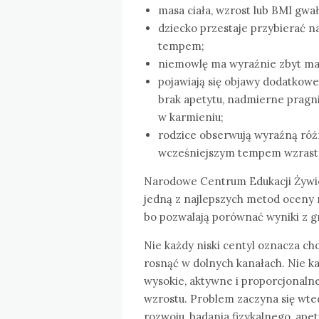
masa ciała, wzrost lub BMI gwa
dziecko przestaje przybierać 
tempem;
niemowlę ma wyraźnie zbyt mał
pojawiają się objawy dodatkowe
brak apetytu, nadmierne pragni
w karmieniu;
rodzice obserwują wyraźną róż
wcześniejszym tempem wzrast
Narodowe Centrum Edukacji Żywi
jedną z najlepszych metod oceny r
bo pozwalają porównać wyniki z 
Nie każdy niski centyl oznacza ch
rosnąć w dolnych kanałach. Nie ka
wysokie, aktywne i proporcjonal
wzrostu. Problem zaczyna się wted
rozwoju, badania fizykalnego, ape