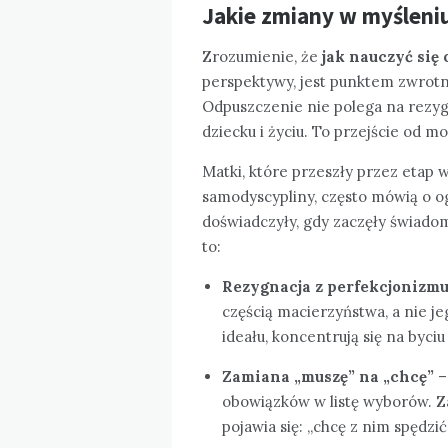
Jakie zmiany w myśleni
Zrozumienie, że
jak nauczyć się
perspektywy, jest punktem zwrotn
Odpuszczenie nie polega na rezygn
dziecku i życiu. To przejście od m
Matki, które przeszły przez etap w
samodyscypliny, często mówią o o
doświadczyły, gdy zaczęły świado
to:
Rezygnacja z perfekcjonizm
częścią macierzyństwa, a nie 
ideału, koncentrują się na byc
Zamiana „muszę” na „chcę”
–
obowiązków w listę wyborów. Za
pojawia się: „chcę z nim spędzić