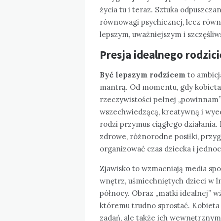
życia tu i teraz. Sztuka odpuszcza
równowagi psychicznej, lecz rów
lepszym, uważniejszym i szczęśli
Presja idealnego rodzic
Być lepszym rodzicem
to ambicja
mantrą. Od momentu, gdy kobieta 
rzeczywistości pełnej „powinnam”
wszechwiedzącą, kreatywną i wy
rodzi przymus ciągłego działania. 
zdrowe, różnorodne posiłki, przy
organizować czas dziecka i jednocz
Zjawisko to wzmacniają media sp
wnętrz, uśmiechniętych dzieci w 
północy. Obraz „matki idealnej” w
któremu trudno sprostać. Kobieta 
zadań, ale także ich wewnętrzny