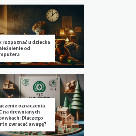
k rozpoznać u dziecka
ależnienie od
mputera
aczenie oznaczenia
C na drewnianych
bawkach: Dlaczego
rto zwracać uwagę?