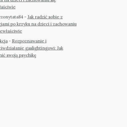
łaściwie
zonytata84
-
Jak radzić sobie z
jami po krzyku na dzieci i zachowaniu
iewłaściwie
kcja
-
Rozpoznawanie i
iwdziałanie gaslightingowi: Jak
nić swoją psychikę