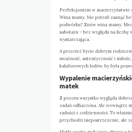
Perfekcjonizm w macierzyństwie n
Wina mamy. Nie potrafi zasnąć be
podwórku? Znów wina mamy. Mec
sabotażu – bez względu na liczbę w
wystarczająca.
A przecież bycie dobrym rodzice
uważność, autentyczność i miłość,
kalafiorowych lodów, by była praw
Wypalenie macierzyński
matek
Z pozoru wszystko wygląda dobrze:
zadań odhaczona. Ale wewnątrz matk
radości z codzienności. To właśni
przychodzi niepostrzeżenie, ale z
Matki często mylą jego objawy z 