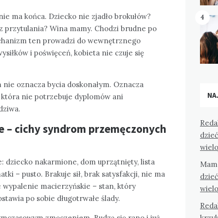
ie ma końca. Dziecko nie zjadło brokułów?
4
z przytulania? Wina mamy. Chodzi brudne po
hanizm ten prowadzi do wewnętrznego
ysiłków i poświęceń, kobieta nie czuje się
m nie oznacza bycia doskonałym. Oznacza
NA
 która nie potrzebuje dyplomów ani
dziwa.
Reda
e – cichy syndrom przemęczonych
dzieć
wiel
 dziecko nakarmione, dom uprzątnięty, lista
Mam
i – pusto. Brakuje sił, brak satysfakcji, nie ma
dzieć
e wypalenie macierzyńskie – stan, który
wiel
ostawia po sobie długotrwałe ślady.
Reda
krzyk
tymczasowym zmęczeniem. Budzą się rano i już