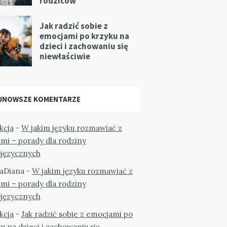
rodziców
Jak radzić sobie z
emocjami po krzyku na
dzieci i zachowaniu się
niewłaściwie
JNOWSZE KOMENTARZE
kcja
-
W jakim języku rozmawiać z
mi – porady dla rodziny
ojęzycznych
aDiana
-
W jakim języku rozmawiać z
mi – porady dla rodziny
ojęzycznych
kcja
-
Jak radzić sobie z emocjami po
u na dzieci i zachowaniu się