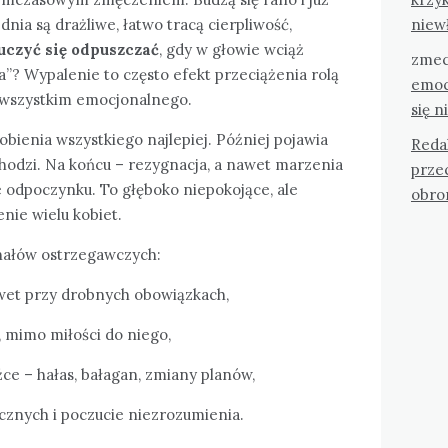
niew
 dnia są drażliwe, łatwo tracą cierpliwość,
uczyć się odpuszczać
, gdy w głowie wciąż
zmec
a”? Wypalenie to często efekt przeciążenia rolą
emoc
e wszystkim emocjonalnego.
się n
obienia wszystkiego najlepiej. Później pojawia
Reda
ychodzi. Na końcu – rezygnacja, a nawet marzenia
przec
ie odpoczynku. To głęboko niepokojące, ale
obro
nie wielu kobiet.
nałów ostrzegawczych:
awet przy drobnych obowiązkach,
 mimo miłości do niego,
ce – hałas, bałagan, zmiany planów,
cznych i poczucie niezrozumienia.