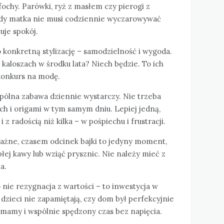
fochy. Parówki, ryż z masłem czy pierogi z
Gdy matka nie musi codziennie wyczarowywać
uje spokój.
o konkretną stylizację – samodzielność i wygoda.
 kaloszach w środku lata? Niech będzie. To ich
 konkurs na modę.
spólna zabawa dziennie wystarczy. Nie trzeba
 i origami w tym samym dniu. Lepiej jedną,
z radością niż kilka – w pośpiechu i frustracji.
 ważne, czasem odcinek bajki to jedyny moment,
łej kawy lub wziąć prysznic. Nie należy mieć z
a.
nie rezygnacja z wartości – to inwestycja w
 dzieci nie zapamiętają, czy dom był perfekcyjnie
mamy i wspólnie spędzony czas bez napięcia.