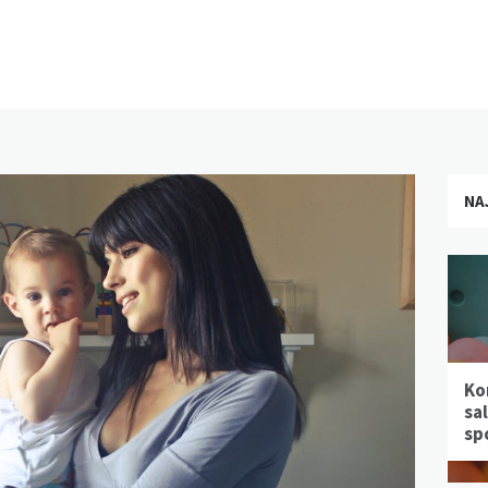
NA
Ko
sa
sp