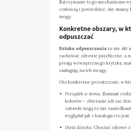
Zatrzymanie tego mechanizmu wym
czułością i powiedzieć: nie muszę 
mogę.
Konkretne obszary, w k
odpuszczać
Sztuka odpuszczania
to nie akt 
zachować zdrowie psychiczne, a na
presją wewnętrznego krytyka, ma
zasługują na ich uwagę.
Oto konkretne przestrzenie, w kt
Porządek w domu
: Zamiast cod
kolorów – zbieranie ich raz dz
zabawki nogą to nie zaniedbani
wyglądał jak z katalogu i to jes
Dieta dziecka
: Chociaż zdrowe ż