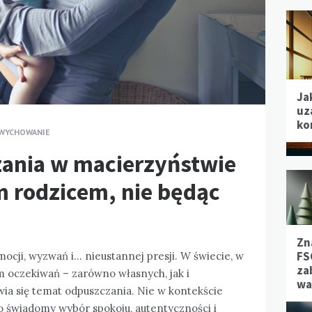
Ja
uz
ko
WYCHOWANIE
ania w macierzyństwie
m rodzicem, nie będąc
Zn
FS
cji, wyzwań i… nieustannej presji. W świecie, w
za
m oczekiwań – zarówno własnych, jak i
wa
wia się temat odpuszczania. Nie w kontekście
ko świadomy wybór spokoju, autentyczności i