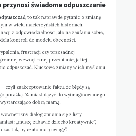
u przynosi świadome odpuszczanie
 odpuszczać
, to tak naprawdę pytanie o zmianę
ym w wielu macierzyńskich historiach.
acji z odpowiedzialności, ale na zaufaniu sobie,
odelu kontroli do modelu obecności.
ypalenia, frustracji czy przesadnej
gromnej wewnętrznej przemianie, jakiej
mie odpuszczać. Kluczowe zmiany w ich myśleniu
u
– czyli zaakceptowanie faktu, że błędy są
jego porażką. Zamiast dążyć do wyimaginowanego
iu wystarczająco dobrą mamą.
 wewnętrzny dialog zmienia się z listy
miast: „muszę zabawić dziecko kreatywnie”,
 czas tak, by czuło moją uwagę”.