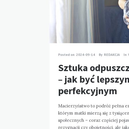
Posted on
2024-09-14
By
REDAKCJA
In
Sztuka odpuszcz
– jak być lepszy
perfekcyjnym
Macierzyństwo to podróż pełna emo
którym matki mierzą się z tysiące
społecznych – coraz częściej poja
rezygnacji czy obojętności, ale ja