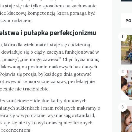
nia staje się nie tylko sposobem na zachowanie
nież kluczową kompetencją, która pomaga być
PO
wszym rodzicem.
ielstwa i pułapka perfekcjonizmu
1
, która dla wielu matek staje się codzienną
dowiaduje się o ciąży, zaczyna funkcjonować w
, „muszę”, „nie mogę zawieść”. Chęć bycia mamą
edukowaną na poziomie naukowych baz danych
2
Pojawia się presja, by każdego dnia gotować
gotowywać sensoryczne zabawy, perfekcyjnie
eśnie nie tracić siebie.
ołecznościowe – idealne kadry domowych
3
lnianych sukienkach i mam robiących makramy o
żera się w wyobraźnię, wyznaczając standard,
staje się nie tylko wykonawcą niezliczonych
m recenzentem.