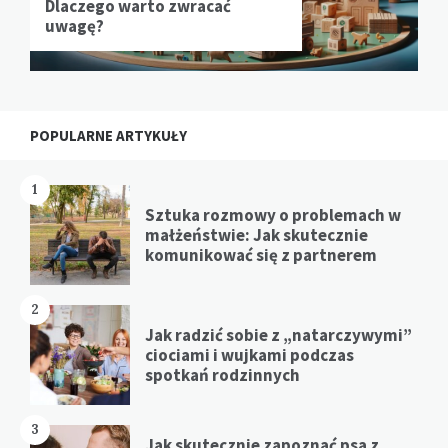
Dlaczego warto zwracać
uwagę?
POPULARNE ARTYKUŁY
1
Sztuka rozmowy o problemach w
małżeństwie: Jak skutecznie
komunikować się z partnerem
2
Jak radzić sobie z „natarczywymi”
ciociami i wujkami podczas
spotkań rodzinnych
3
Jak skutecznie zapoznać psa z