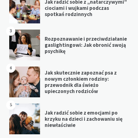
Jak radzić sobie z „natarczywymi”
ciociami i wujkami podczas
spotkań rodzinnych
3
Rozpoznawanie i przeciwdziałanie
gaslightingowi: Jak obronić swoją
psychikę
4
Jak skutecznie zapoznać psa z
nowym członkiem rodziny:
przewodnik dla świeżo
upieczonych rodziców
5
Jak radzić sobie z emocjami po
krzyku na dzieci i zachowaniu się
niewłaściwie