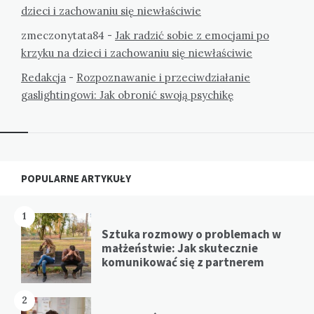
dzieci i zachowaniu się niewłaściwie
zmeczonytata84
-
Jak radzić sobie z emocjami po
krzyku na dzieci i zachowaniu się niewłaściwie
Redakcja
-
Rozpoznawanie i przeciwdziałanie
gaslightingowi: Jak obronić swoją psychikę
Widgets
POPULARNE ARTYKUŁY
1
Sztuka rozmowy o problemach w
małżeństwie: Jak skutecznie
komunikować się z partnerem
2