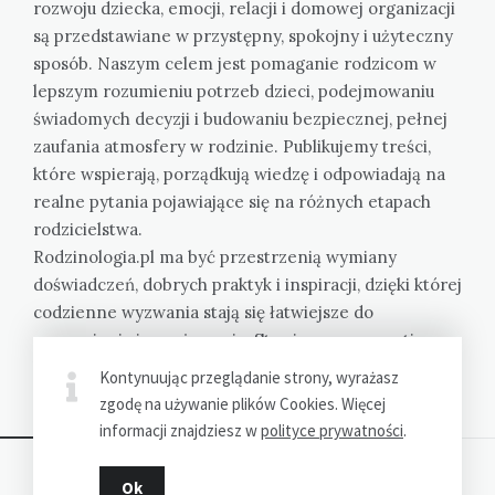
rozwoju dziecka, emocji, relacji i domowej organizacji
są przedstawiane w przystępny, spokojny i użyteczny
sposób. Naszym celem jest pomaganie rodzicom w
lepszym rozumieniu potrzeb dzieci, podejmowaniu
świadomych decyzji i budowaniu bezpiecznej, pełnej
zaufania atmosfery w rodzinie. Publikujemy treści,
które wspierają, porządkują wiedzę i odpowiadają na
realne pytania pojawiające się na różnych etapach
rodzicielstwa.
Rodzinologia.pl ma być przestrzenią wymiany
doświadczeń, dobrych praktyk i inspiracji, dzięki której
codzienne wyzwania stają się łatwiejsze do
zrozumienia i przeżywania. Stawiamy na empatię,
konkret i bliskość spraw ważnych dla każdego domu.
Kontynuując przeglądanie strony, wyrażasz
Bez oceniania, z troską i uwagą.
zgodę na używanie plików Cookies. Więcej
informacji znajdziesz w
polityce prywatności
.
Ok
Dziękujemy za wizytę - Rodzinologia.pl © 2023