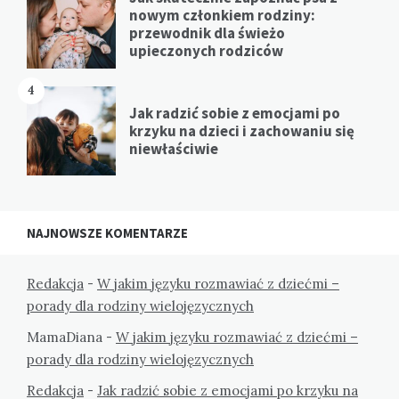
nowym członkiem rodziny:
przewodnik dla świeżo
upieczonych rodziców
4
Jak radzić sobie z emocjami po
krzyku na dzieci i zachowaniu się
niewłaściwie
NAJNOWSZE KOMENTARZE
Redakcja
-
W jakim języku rozmawiać z dziećmi –
porady dla rodziny wielojęzycznych
MamaDiana
-
W jakim języku rozmawiać z dziećmi –
porady dla rodziny wielojęzycznych
Redakcja
-
Jak radzić sobie z emocjami po krzyku na