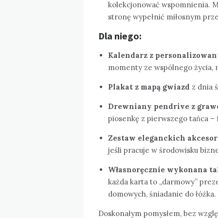
kolekcjonować wspomnienia. Mo
stronę wypełnić miłosnym prz
Dla niego:
Kalendarz z personalizowa
momenty ze wspólnego życia, m
Plakat z mapą gwiazd
z dnia ś
Drewniany pendrive z gra
piosenkę z pierwszego tańca – 
Zestaw eleganckich akceso
jeśli pracuje w środowisku biz
Własnoręcznie wykonana tal
każda karta to „darmowy” preze
domowych, śniadanie do łóżka.
Doskonałym pomysłem, bez względ