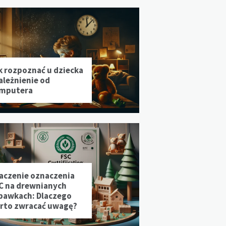
k rozpoznać u dziecka
ależnienie od
mputera
aczenie oznaczenia
C na drewnianych
bawkach: Dlaczego
rto zwracać uwagę?