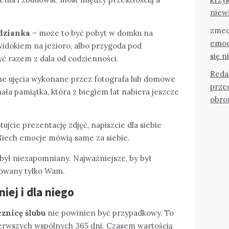
niew
zmec
dzianka
– może to być pobyt w domku na
emoc
widokiem na jezioro, albo przygoda pod
się n
ć razem z dala od codzienności.
Reda
ne ujęcia wykonane przez fotografa lub domowe
przec
nała pamiątka, która z biegiem lat nabiera jeszcze
obro
ujcie prezentację zdjęć, napiszcie dla siebie
. Niech emocje mówią same za siebie.
 był niezapomniany. Najważniejsze, by był
kowany tylko Wam.
iej i dla niego
znicę ślubu
nie powinien być przypadkowy. To
ierwszych wspólnych 365 dni. Czasem wartością