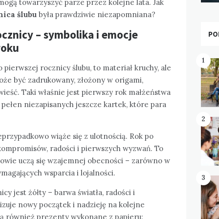
 mogą towarzyszyć parze przez kolejne lata. Jak
nica ślubu
była prawdziwie niezapomniana?
cznicy – symbolika i emocje
PO
roku
1
 pierwszej rocznicy ślubu, to materiał kruchy, ale
oże być zadrukowany, złożony w origami,
wieść. Taki właśnie jest pierwszy rok małżeństwa
e pełen niezapisanych jeszcze kartek, które para
2
eprzypadkowo wiąże się z ulotnością. Rok po
, kompromisów, radości i pierwszych wyzwań. To
wie uczą się wzajemnej obecności – zarówno w
ymagających wsparcia i lojalności.
3
y jest żółty – barwa światła, radości i
izuje nowy początek i nadzieję na kolejne
są również prezenty wykonane z papieru: