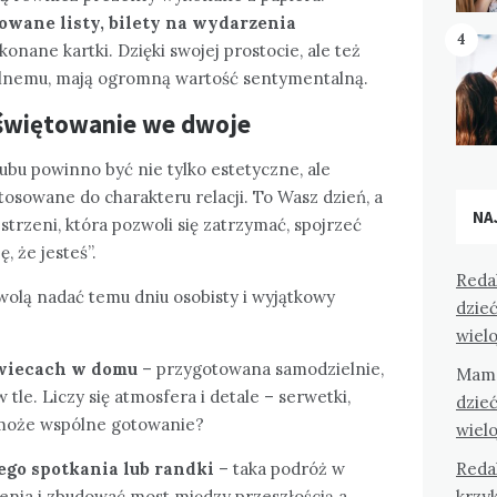
wane listy, bilety na wydarzenia
4
nane kartki. Dzięki swojej prostocie, ale też
lnemu, mają ogromną wartość sentymentalną.
świętowanie we dwoje
ubu powinno być nie tylko estetyczne, ale
osowane do charakteru relacji. To Wasz dzień, a
NA
strzeni, która pozwoli się zatrzymać, spojrzeć
, że jesteś”.
Reda
wolą nadać temu dniu osobisty i wyjątkowy
dzieć
wiel
świecach w domu
– przygotowana samodzielnie,
Mam
tle. Liczy się atmosfera i detale – serwetki,
dzieć
 może wspólne gotowanie?
wiel
Reda
go spotkania lub randki
– taka podróż w
krzyk
enia i zbudować most między przeszłością a