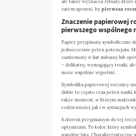
ale także wyznacza rytuały, które
zatem sprawić, by
pierwsza rocz
Znaczenie papierowej ro
pierwszego wspólnego 
Papier, przypisany symbolicznie do
jednocześnie pełen potencjału. M
zamieniony w list miłosny lub opo
– delikatny, wymagający troski, al
może wspólnie wypełnić.
Symbolika papierowej rocznicy ni
ślubie to często czas pełen nauki
także moment, w którym małżonko
codzienności, jak i w sytuacjach w
Kolorem przypisanym do tej rocznic
optymizmu. To kolor, który symbol
wspólne lata. Charakterystyczne 