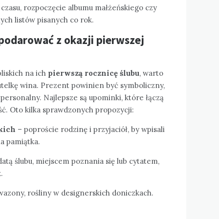
 czasu, rozpoczęcie albumu małżeńskiego czy
ch listów pisanych co rok.
o podarować z okazji pierwszej
bliskich na ich
pierwszą rocznicę ślubu
, warto
butelkę wina. Prezent powinien być symboliczny,
 personalny. Najlepsze są upominki, które łączą
ć. Oto kilka sprawdzonych propozycji:
kich
– poproście rodzinę i przyjaciół, by wpisali
na pamiątka.
datą ślubu, miejscem poznania się lub cytatem,
.
wazony, rośliny w designerskich doniczkach.