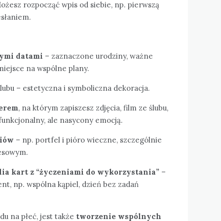
żesz rozpocząć wpis od siebie, np. pierwszą
esłaniem.
nymi datami
– zaznaczone urodziny, ważne
iejsce na wspólne plany.
lubu – estetyczna i symboliczna dekoracja.
werem
, na którym zapiszesz zdjęcia, film ze ślubu,
funkcjonalny, ale nasycony emocją.
riów
– np. portfel i pióro wieczne, szczególnie
nesowym.
ia kart z “życzeniami do wykorzystania”
–
nt, np. wspólna kąpiel, dzień bez zadań
u na płeć, jest także
tworzenie wspólnych