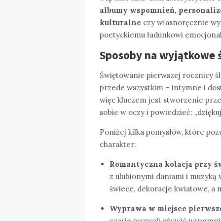
albumy wspomnień, personalizo
kulturalne
czy własnoręcznie wyko
poetyckiemu ładunkowi emocjona
Sposoby na wyjątkowe 
Świętowanie pierwszej rocznicy śl
przede wszystkim – intymne i dost
więc kluczem jest stworzenie prze
sobie w oczy i powiedzieć: „dziękuję
Poniżej kilka pomysłów, które poz
charakter:
Romantyczna kolacja przy 
z ulubionymi daniami i muzyką w 
świece, dekoracje kwiatowe, a
Wyprawa w miejsce pierwsze
czasie pozwoli ożywić wspomni