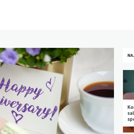
NA
Ko
sa
sp