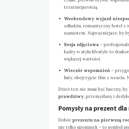
teraźniejszością.
Weekendowy wyjazd niespo
odludziu, romantyczny hotel z 
namiotem. Najważniejsze, by by
Sesja zdjęciowa
– profesjonal
kadry w stylu lifestyle to dosko
większej wartości.
Wieczór wspomnień
– przygot
listy, obejrzyjcie film z wesela
Dzień ten nie musi być huczny, by
prawdziwy
, przemyślany i dedy
Pomysły na prezent dla n
Dobór
prezentu na pierwszą roc
nie tylko upominek – to symbol p