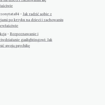
łaściwie
zonytata84
-
Jak radzić sobie z
jami po krzyku na dzieci i zachowaniu
iewłaściwie
kcja
-
Rozpoznawanie i
iwdziałanie gaslightingowi: Jak
nić swoją psychikę