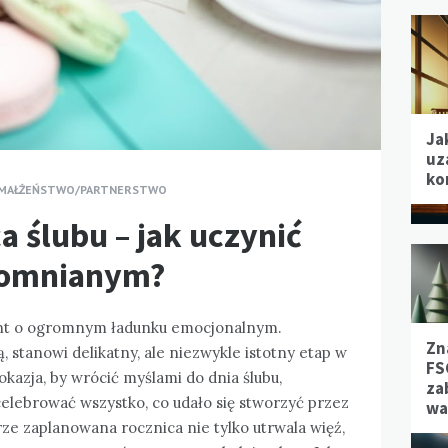
Ja
uz
ko
MAŁŻEŃSTWO/PARTNERSTWO
a ślubu – jak uczynić
apomnianym?
ent o ogromnym ładunku emocjonalnym.
Zn
stanowi delikatny, ale niezwykle istotny etap w
FS
okazja, by wrócić myślami do dnia ślubu,
za
elebrować wszystko, co udało się stworzyć przez
wa
ze zaplanowana rocznica nie tylko utrwala więź,