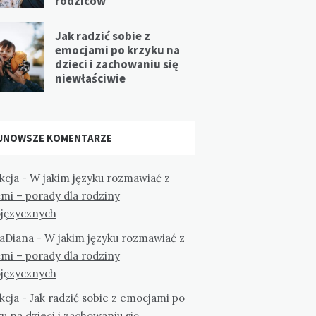
rodziców
Jak radzić sobie z
emocjami po krzyku na
dzieci i zachowaniu się
niewłaściwie
JNOWSZE KOMENTARZE
kcja
-
W jakim języku rozmawiać z
mi – porady dla rodziny
ojęzycznych
aDiana
-
W jakim języku rozmawiać z
mi – porady dla rodziny
ojęzycznych
kcja
-
Jak radzić sobie z emocjami po
u na dzieci i zachowaniu się