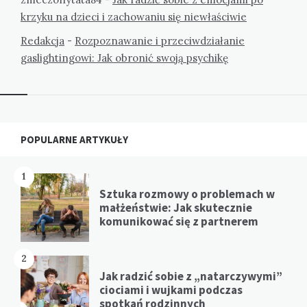
krzyku na dzieci i zachowaniu się niewłaściwie
Redakcja
-
Rozpoznawanie i przeciwdziałanie
gaslightingowi: Jak obronić swoją psychikę
Widgets
POPULARNE ARTYKUŁY
1
Sztuka rozmowy o problemach w
małżeństwie: Jak skutecznie
komunikować się z partnerem
2
Jak radzić sobie z „natarczywymi”
ciociami i wujkami podczas
spotkań rodzinnych