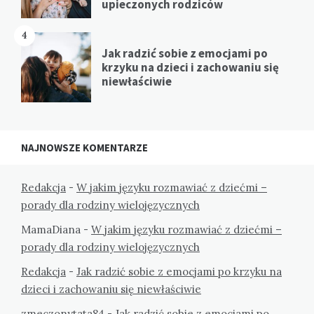
upieczonych rodziców
4
Jak radzić sobie z emocjami po
krzyku na dzieci i zachowaniu się
niewłaściwie
NAJNOWSZE KOMENTARZE
Redakcja
-
W jakim języku rozmawiać z dziećmi –
porady dla rodziny wielojęzycznych
MamaDiana
-
W jakim języku rozmawiać z dziećmi –
porady dla rodziny wielojęzycznych
Redakcja
-
Jak radzić sobie z emocjami po krzyku na
dzieci i zachowaniu się niewłaściwie
zmeczonytata84
-
Jak radzić sobie z emocjami po