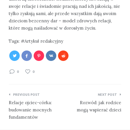
swoje relacje i świadomie pracują nad ich jakością, nie
tylko zyskują sami, ale przede wszystkim dają swoim
dzieciom bezcenny dar – model zdrowych relacji,
które mogą naśladować w dorosłym życiu.
Tags:
Artykuł redakcyjny
0
0
Nawigacja
PREVIOUS POST
NEXT POST
wpisu
Relacje ojciec-córka:
Rozwód: jak rodzice
budowanie mocnych
mogą wspierać dzieci
fundamentów