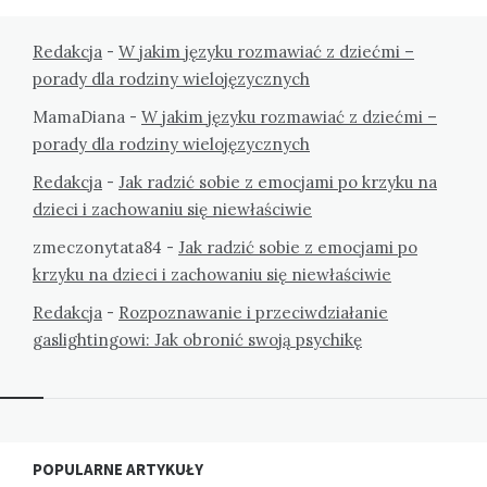
Redakcja
-
W jakim języku rozmawiać z dziećmi –
porady dla rodziny wielojęzycznych
MamaDiana
-
W jakim języku rozmawiać z dziećmi –
porady dla rodziny wielojęzycznych
Redakcja
-
Jak radzić sobie z emocjami po krzyku na
dzieci i zachowaniu się niewłaściwie
zmeczonytata84
-
Jak radzić sobie z emocjami po
krzyku na dzieci i zachowaniu się niewłaściwie
Redakcja
-
Rozpoznawanie i przeciwdziałanie
gaslightingowi: Jak obronić swoją psychikę
Widgets
POPULARNE ARTYKUŁY