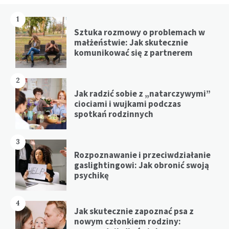
1
Sztuka rozmowy o problemach w
małżeństwie: Jak skutecznie
komunikować się z partnerem
2
Jak radzić sobie z „natarczywymi”
ciociami i wujkami podczas
spotkań rodzinnych
3
Rozpoznawanie i przeciwdziałanie
gaslightingowi: Jak obronić swoją
psychikę
4
Jak skutecznie zapoznać psa z
nowym członkiem rodziny: