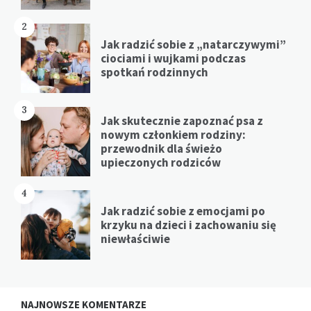
2
Jak radzić sobie z „natarczywymi”
ciociami i wujkami podczas
spotkań rodzinnych
3
Jak skutecznie zapoznać psa z
nowym członkiem rodziny:
przewodnik dla świeżo
upieczonych rodziców
4
Jak radzić sobie z emocjami po
krzyku na dzieci i zachowaniu się
niewłaściwie
NAJNOWSZE KOMENTARZE