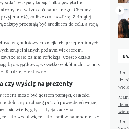
ypada”, „wszyscy kupują” albo „święta bez
j strony jest w tym coś naturalnego. Chcemy
4
 przyjemność, zadbać o atmosferę. Z drugiej —
ą zakupy przestają być środkiem do celu, a stają
brze w grudniowych kolejkach, przepełnionych
owych uzupełnianych późnym wieczorem.
NA
zawsze idzie za nim refleksja. Często działa
ają być wyjątkowe, wszystko wokół nich też musi
e. Bardziej efektowne.
Reda
dzieć
 czy wyścig na prezenty
wiel
rezent może być gestem pamięci, czułości,
Mam
rze dobrany drobiazg potrafi powiedzieć więcej
dzieć
wia się wtedy, gdy tradycja zaczyna
wiel
cej, kto wydał więcej, kto trafił w najmodniejszy
Reda
krzyk