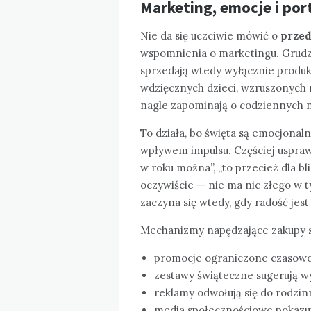
Marketing, emocje i port
Nie da się uczciwie mówić o
prze
wspomnienia o marketingu. Grudzi
sprzedają wtedy wyłącznie produk
wdzięcznych dzieci, wzruszonych ro
nagle zapominają o codziennych n
To działa, bo święta są emocjona
wpływem impulsu. Częściej uspraw
w roku można”, „to przecież dla bli
oczywiście — nie ma nic złego w 
zaczyna się wtedy, gdy radość jest
Mechanizmy napędzające zakupy s
promocje ograniczone czasowo 
zestawy świąteczne sugerują wy
reklamy odwołują się do rodzin
media społecznościowe pokazu