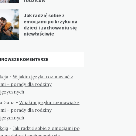
rodziców
Jak radzić sobie z
emocjami po krzyku na
dzieci i zachowaniu się
niewłaściwie
JNOWSZE KOMENTARZE
kcja
-
W jakim języku rozmawiać z
mi – porady dla rodziny
ojęzycznych
aDiana
-
W jakim języku rozmawiać z
mi – porady dla rodziny
ojęzycznych
kcja
-
Jak radzić sobie z emocjami po
u na dzieci i zachowaniu się