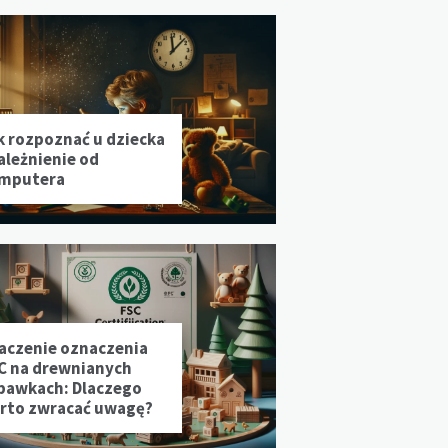
k rozpoznać u dziecka
ależnienie od
mputera
aczenie oznaczenia
C na drewnianych
bawkach: Dlaczego
rto zwracać uwagę?