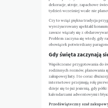
dekoracje, stroje, zapachowe świe
tydzień wcześniej wcale nie plan
Czy to wciąż piękna tradycja przy
wyreżyserowany spektakl konsumpc
zawsze wiązały się z obdarowywa
Problem zaczyna się wtedy, gdy rad
obowiązek potwierdzany paragon
Gdy święta zaczynają si
Współczesne przygotowania do świą
rodzinnych rozmów, planowania sp
zakupowej listy. I to coraz dłuższe
internetowe przejmują rolę pierws
dzieje się to już jesienią, gdy pół
kalendarzami adwentowymi i błys
Przedświąteczny szał zakupow