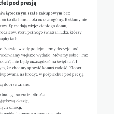
fel pod presją
dświątecznym szale zakupowym
bez
eń to dla handlu okres szczególny. Reklamy nie
tów. Sprzedają wizję: ciepłego domu,
dziców, stołu pełnego światła i ludzi, którzy
apięciach.
lne. Łatwiej wtedy podejmujemy decyzje pod
iedliwiamy większe wydatki. Mówimy sobie: „raz
skich”, „nie będę oszczędzać na świętach”. I
tym, że chcemy sprawić komuś radość. Kłopot
 kupowana na kredyt, w pośpiechu i pod presją.
ą dobrze znane:
budują poczucie pilności,
jątkową okazję,
nych emocji,
ją wyidealizowane przygotowania,