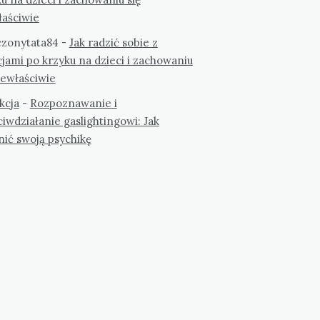
łaściwie
zonytata84
-
Jak radzić sobie z
jami po krzyku na dzieci i zachowaniu
iewłaściwie
kcja
-
Rozpoznawanie i
iwdziałanie gaslightingowi: Jak
nić swoją psychikę