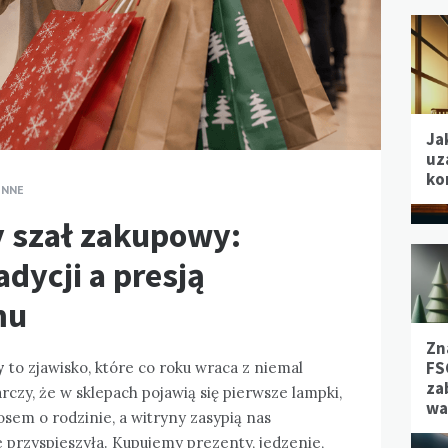
Ja
uz
ko
INNE
 szał zakupowy:
dycji a presją
mu
Zn
FS
y
to zjawisko, które co roku wraca z niemal
za
czy, że w sklepach pojawią się pierwsze lampki,
wa
sem o rodzinie, a witryny zasypią nas
 przyspieszyła. Kupujemy prezenty, jedzenie,