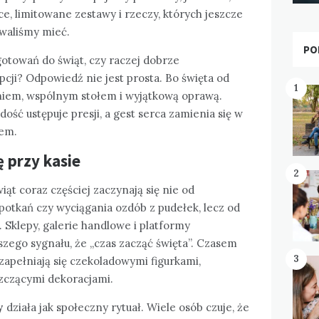
ce, limitowane zestawy i rzeczy, których jeszcze
owaliśmy mieć.
PO
gotowań do świąt, czy raczej dobrze
ji? Odpowiedź nie jest prosta. Bo święta od
1
niem, wspólnym stołem i wyjątkową oprawą.
ość ustępuje presji, a gest serca zamienia się w
em.
ę przy kasie
2
t coraz częściej zaczynają się nie od
otkań czy wyciągania ozdób z pudełek, lecz od
j. Sklepy, galerie handlowe i platformy
zego sygnału, że „czas zacząć święta”. Czasem
3
ki zapełniają się czekoladowymi figurkami,
zczącymi dekoracjami.
y
działa jak społeczny rytuał. Wiele osób czuje, że