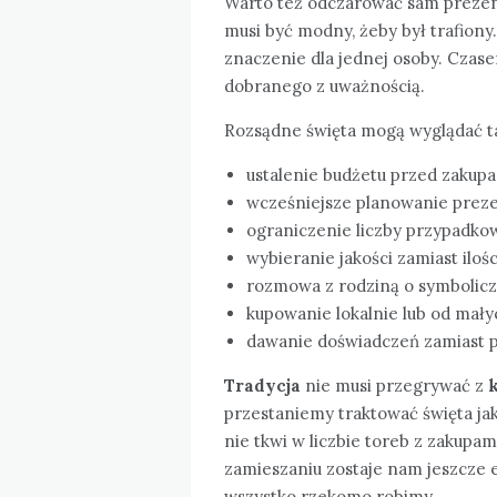
Warto też odczarować sam prezent
musi być modny, żeby był trafiony.
znaczenie dla jednej osoby. Czase
dobranego z uważnością.
Rozsądne święta mogą wyglądać t
ustalenie budżetu przed zakupam
wcześniejsze planowanie prez
ograniczenie liczby przypadko
wybieranie jakości zamiast ilośc
rozmowa z rodziną o symbolic
kupowanie lokalnie lub od małyc
dawanie doświadczeń zamiast 
Tradycja
nie musi przegrywać z
przestaniemy traktować święta jak
nie tkwi w liczbie toreb z zakupa
zamieszaniu zostaje nam jeszcze e
wszystko rzekomo robimy.