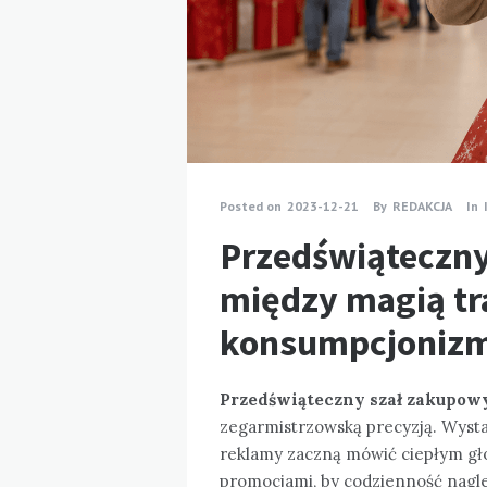
Posted on
2023-12-21
By
REDAKCJA
In
Przedświąteczny
między magią tra
konsumpcjoniz
Przedświąteczny szał zakupow
zegarmistrzowską precyzją. Wystar
reklamy zaczną mówić ciepłym gło
promocjami, by codzienność nagle