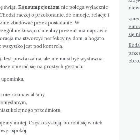
tę świąt.
Konsumpcjonizm
nie polega wyłącznie
niew
Chodzi raczej o przekonanie, że emocje, relacje i
zmec
cznie zbudować przez posiadanie. W
emoc
zególnie kusząco: idealny prezent ma naprawić
się n
koracja ma stworzyć perfekcyjny dom, a bogato
Reda
e wszystko jest pod kontrolą.
przec
. Jest powtarzalna, ale nie musi być wystawna.
obro
 Może opierać się na prostych gestach:
 upominku,
o nie rozmawialiśmy,
rzemyślanym,
iast kolejnego przedmiotu.
ujemy mniej. Często zyskują, bo robi się w nich
wę i spokój.