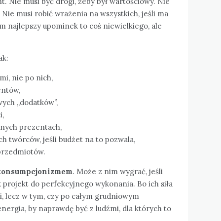
. Nie musi być drogi, żeby był wartościowy. Nie
 Nie musi robić wrażenia na wszystkich, jeśli ma
m najlepszy upominek to coś niewielkiego, ale
ak:
i, nie po nich,
entów,
wych „dodatków”,
i,
znych prezentach,
h twórców, jeśli budżet na to pozwala,
przedmiotów.
konsumpcjonizmem
. Może z nim wygrać, jeśli
 projekt do perfekcyjnego wykonania. Bo ich siła
mi, lecz w tym, czy po całym grudniowym
nergia, by naprawdę być z ludźmi, dla których to