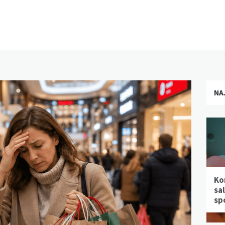
NA
Ko
sa
sp