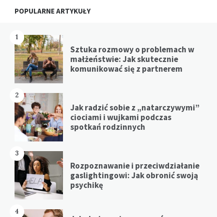
Widgets
POPULARNE ARTYKUŁY
1
Sztuka rozmowy o problemach w
małżeństwie: Jak skutecznie
komunikować się z partnerem
2
Jak radzić sobie z „natarczywymi”
ciociami i wujkami podczas
spotkań rodzinnych
3
Rozpoznawanie i przeciwdziałanie
gaslightingowi: Jak obronić swoją
psychikę
4