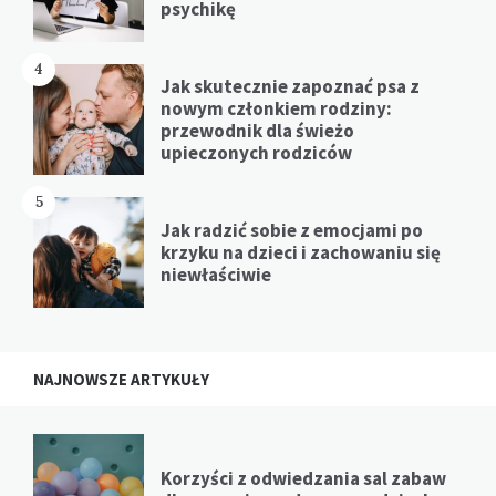
psychikę
4
Jak skutecznie zapoznać psa z
nowym członkiem rodziny:
przewodnik dla świeżo
upieczonych rodziców
5
Jak radzić sobie z emocjami po
krzyku na dzieci i zachowaniu się
niewłaściwie
NAJNOWSZE ARTYKUŁY
Korzyści z odwiedzania sal zabaw