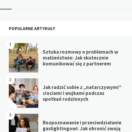
Widgets
POPULARNE ARTYKUŁY
1
Sztuka rozmowy o problemach w
małżeństwie: Jak skutecznie
komunikować się z partnerem
2
Jak radzić sobie z „natarczywymi”
ciociami i wujkami podczas
spotkań rodzinnych
3
Rozpoznawanie i przeciwdziałanie
gaslightingowi: Jak obronić swoją