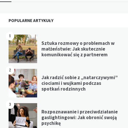
Widgets
POPULARNE ARTYKUŁY
1
Sztuka rozmowy o problemach w
małżeństwie: Jak skutecznie
komunikować się z partnerem
2
Jak radzić sobie z „natarczywymi”
ciociami i wujkami podczas
spotkań rodzinnych
3
Rozpoznawanie i przeciwdziałanie
gaslightingowi: Jak obronić swoją
psychikę