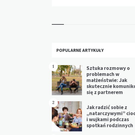
Widgets
POPULARNE ARTYKUŁY
1
Sztuka rozmowy o
problemach w
małżeństwie: Jak
skutecznie komunik
się z partnerem
2
Jak radzić sobie z
„natarczywymi” cio
i wujkami podczas
spotkań rodzinnych