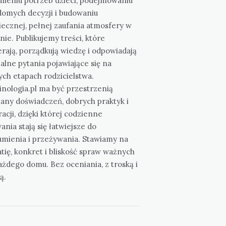
mieniu potrzeb dzieci, podejmowaniu
domych decyzji i budowaniu
ecznej, pełnej zaufania atmosfery w
nie. Publikujemy treści, które
rają, porządkują wiedzę i odpowiadają
alne pytania pojawiające się na
ch etapach rodzicielstwa.
nologia.pl ma być przestrzenią
any doświadczeń, dobrych praktyk i
racji, dzięki której codzienne
nia stają się łatwiejsze do
umienia i przeżywania. Stawiamy na
ię, konkret i bliskość spraw ważnych
ażdego domu. Bez oceniania, z troską i
ą.