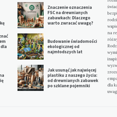
rozu
świa
Znaczenie oznaczenia
FSC na drewnianych
bezpi
zabawkach: Dlaczego
rodzi
ikę
warto zwracać uwagę?
wspie
na re
znać
różny
iem
Budowanie świadomości
Rodzi
 dla
ekologicznej od
najmłodszych lat
wymi
inspi
wyzwa
Jak usunąć jak najwięcej
zroz
na
plastiku z naszego życia:
empat
ię
od drewnianych zabawek
dla k
po szklane pojemniki
uwag