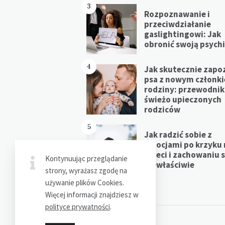
3
Rozpoznawanie i
przeciwdziałanie
gaslightingowi: Jak
obronić swoją psych
4
Jak skutecznie zapo
psa z nowym członk
rodziny: przewodnik
świeżo upieczonych
rodziców
5
Jak radzić sobie z
emocjami po krzyku 
dzieci i zachowaniu s
Kontynuując przeglądanie
niewłaściwie
strony, wyrażasz zgodę na
używanie plików Cookies.
Więcej informacji znajdziesz w
polityce prywatności
.