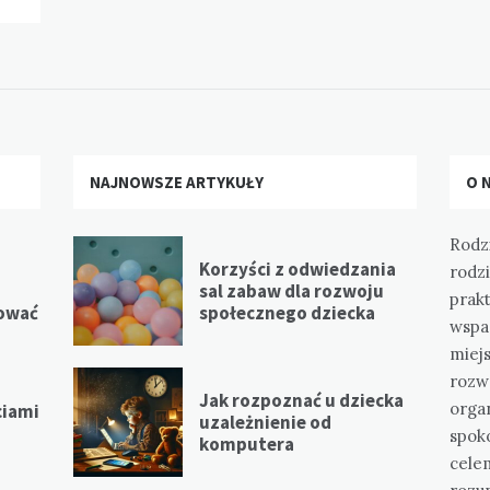
NAJNOWSZE ARTYKUŁY
O 
Rodzi
Korzyści z odwiedzania
rodzi
sal zabaw dla rozwoju
prakt
ować
społecznego dziecka
wspa
miej
rozwo
Jak rozpoznać u dziecka
organ
ciami
uzależnienie od
spok
komputera
cele