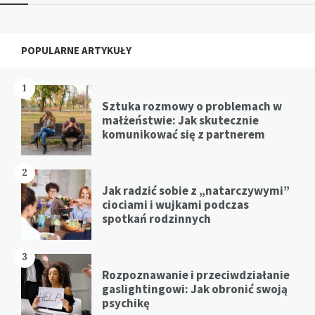
Widgets
POPULARNE ARTYKUŁY
1
Sztuka rozmowy o problemach w
małżeństwie: Jak skutecznie
komunikować się z partnerem
2
Jak radzić sobie z „natarczywymi”
ciociami i wujkami podczas
spotkań rodzinnych
3
Rozpoznawanie i przeciwdziałanie
gaslightingowi: Jak obronić swoją
psychikę