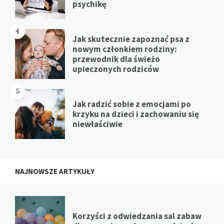
psychikę
4
Jak skutecznie zapoznać psa z
nowym członkiem rodziny:
przewodnik dla świeżo
upieczonych rodziców
5
Jak radzić sobie z emocjami po
krzyku na dzieci i zachowaniu się
niewłaściwie
NAJNOWSZE ARTYKUŁY
Korzyści z odwiedzania sal zabaw