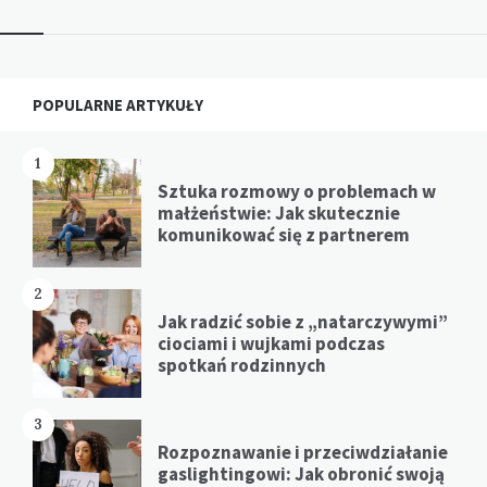
Widgets
POPULARNE ARTYKUŁY
1
Sztuka rozmowy o problemach w
małżeństwie: Jak skutecznie
komunikować się z partnerem
2
Jak radzić sobie z „natarczywymi”
ciociami i wujkami podczas
spotkań rodzinnych
3
Rozpoznawanie i przeciwdziałanie
gaslightingowi: Jak obronić swoją