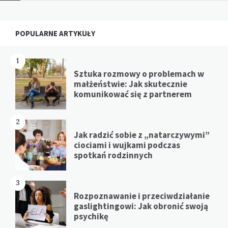
Widgets
POPULARNE ARTYKUŁY
1
Sztuka rozmowy o problemach w
małżeństwie: Jak skutecznie
komunikować się z partnerem
2
Jak radzić sobie z „natarczywymi”
ciociami i wujkami podczas
spotkań rodzinnych
3
Rozpoznawanie i przeciwdziałanie
gaslightingowi: Jak obronić swoją
psychikę