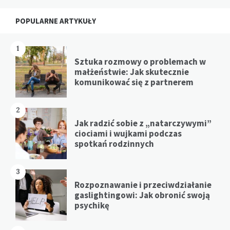
Widgets
POPULARNE ARTYKUŁY
1
Sztuka rozmowy o problemach w
małżeństwie: Jak skutecznie
komunikować się z partnerem
2
Jak radzić sobie z „natarczywymi”
ciociami i wujkami podczas
spotkań rodzinnych
3
Rozpoznawanie i przeciwdziałanie
gaslightingowi: Jak obronić swoją
psychikę