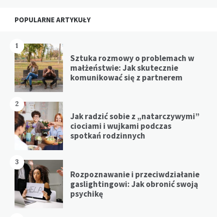
Widgets
POPULARNE ARTYKUŁY
1
Sztuka rozmowy o problemach w
małżeństwie: Jak skutecznie
komunikować się z partnerem
2
Jak radzić sobie z „natarczywymi”
ciociami i wujkami podczas
spotkań rodzinnych
3
Rozpoznawanie i przeciwdziałanie
gaslightingowi: Jak obronić swoją
psychikę