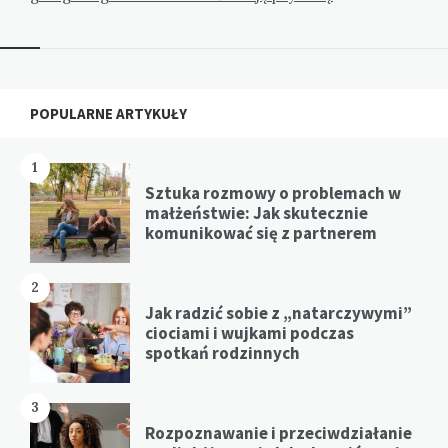
Widgets
POPULARNE ARTYKUŁY
1
Sztuka rozmowy o problemach w
małżeństwie: Jak skutecznie
komunikować się z partnerem
2
Jak radzić sobie z „natarczywymi”
ciociami i wujkami podczas
spotkań rodzinnych
3
Rozpoznawanie i przeciwdziałanie