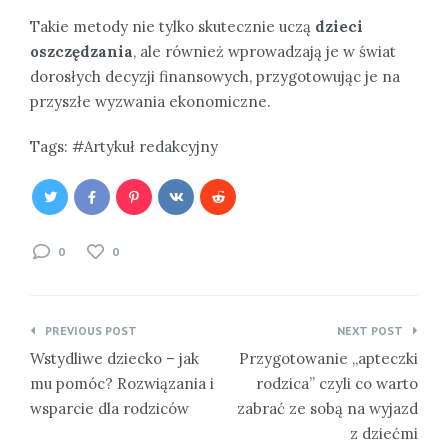
Takie metody nie tylko skutecznie uczą
dzieci
oszczędzania
, ale również wprowadzają je w świat
dorosłych decyzji finansowych, przygotowując je na
przyszłe wyzwania ekonomiczne.
Tags:
Artykuł redakcyjny
0
0
Nawigacja
PREVIOUS POST
NEXT POST
wpisu
Wstydliwe dziecko – jak
Przygotowanie „apteczki
mu pomóc? Rozwiązania i
rodzica” czyli co warto
wsparcie dla rodziców
zabrać ze sobą na wyjazd
z dziećmi