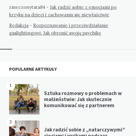
zmeczonytata84
-
Jak radzić sobie z emocjami po
krzyku na dzieci i zachowaniu się niewłaściwie
Redakcja
-
Rozpoznawanie i przeciwdziałanie
gaslightingowi: Jak obronić swoją psychikę
Widgets
POPULARNE ARTYKUŁY
1
Sztuka rozmowy o problemach w
małżeństwie: Jak skutecznie
komunikować się z partnerem
2
Jak radzić sobie z „natarczywymi”
ciociami i wujkami podczas