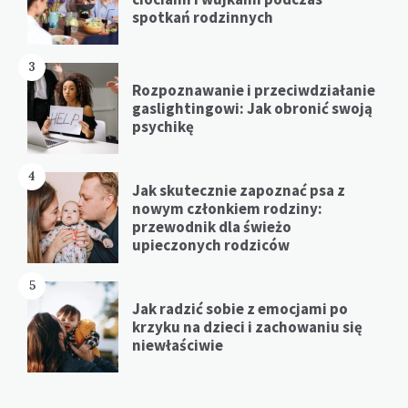
spotkań rodzinnych
3
Rozpoznawanie i przeciwdziałanie
gaslightingowi: Jak obronić swoją
psychikę
4
Jak skutecznie zapoznać psa z
nowym członkiem rodziny:
przewodnik dla świeżo
upieczonych rodziców
5
Jak radzić sobie z emocjami po
krzyku na dzieci i zachowaniu się
niewłaściwie