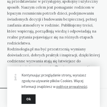
są przedstawiane w przystępny, spokojny i użyteczny
sposób. Naszym celem jest pomaganie rodzicom w
lepszym rozumieniu potrzeb dzieci, podejmowaniu
świadomych decyzji i budowaniu bezpiecznej, pełnej
zaufania atmosfery w rodzinie. Publikujemy treści,
które wspierają, porządkują wiedzę i odpowiadają na
realne pytania pojawiające się na różnych etapach
rodzicielstwa.
Rodzinologia.pl ma być przestrzenią wymiany
doświadczeń, dobrych praktyk i inspiracji, dzięki której
codzienne wyzwania stają się łatwiejsze do
zrozumienia i przeżywania. Stawiamy na empatię,
konkret i bliskość spraw ważnych dla każdego domu.
Kontynuując przeglądanie strony, wyrażasz
Bez oceniania, z troską i uwagą.
zgodę na używanie plików Cookies. Więcej
informacji znajdziesz w
polityce prywatności
.
Ok
Dziękujemy za wizytę - Rodzinologia.pl © 2023