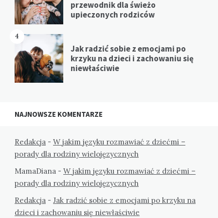
przewodnik dla świeżo
upieczonych rodziców
4
Jak radzić sobie z emocjami po
krzyku na dzieci i zachowaniu się
niewłaściwie
NAJNOWSZE KOMENTARZE
Redakcja
-
W jakim języku rozmawiać z dziećmi –
porady dla rodziny wielojęzycznych
MamaDiana
-
W jakim języku rozmawiać z dziećmi –
porady dla rodziny wielojęzycznych
Redakcja
-
Jak radzić sobie z emocjami po krzyku na
dzieci i zachowaniu się niewłaściwie