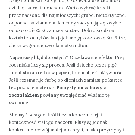
Dzięki temu kartka się nie przesuwa, a dziecko może
działać szerokim ruchem. Warto wybrać kredki
przeznaczone dla najmłodszych: grube, nietoksyczne,
odporne na złamania. Ich ceny zaczynają się zwykle
od około 15–25 zł za mały zestaw. Dobre kredki w
kształcie kamyków lub jajek mogą kosztować 30–60 zł,
ale są wygodniejsze dla małych dłoni.
Największy błąd dorosłych? Oczekiwanie efektu. Przy
roczniaku liczy się proces. Jeśli dziecko przez pięć
minut stuka kredką w papier, to nadal jest aktywność.
Jeśli rozsmaruje farbę po dłoniach zamiast po kartce,
też poznaje materiał.
Pomysły na zabawy z
roczniakiem
powinny uwzględniać właśnie tę
swobodę.
Minusy? Bałagan, krótki czas koncentracji i
konieczność stałego nadzoru. Plusy są jednak
konkretne: rozwój małej motoryki, nauka przyczyny i