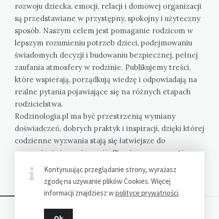
rozwoju dziecka, emocji, relacji i domowej organizacji
są przedstawiane w przystępny, spokojny i użyteczny
sposób. Naszym celem jest pomaganie rodzicom w
lepszym rozumieniu potrzeb dzieci, podejmowaniu
świadomych decyzji i budowaniu bezpiecznej, pełnej
zaufania atmosfery w rodzinie. Publikujemy treści,
które wspierają, porządkują wiedzę i odpowiadają na
realne pytania pojawiające się na różnych etapach
rodzicielstwa.
Rodzinologia.pl ma być przestrzenią wymiany
doświadczeń, dobrych praktyk i inspiracji, dzięki której
codzienne wyzwania stają się łatwiejsze do
zrozumienia i przeżywania. Stawiamy na empatię,
konkret i bliskość spraw ważnych dla każdego domu.
Kontynuując przeglądanie strony, wyrażasz
Bez oceniania, z troską i uwagą.
zgodę na używanie plików Cookies. Więcej
informacji znajdziesz w
polityce prywatności
.
Ok